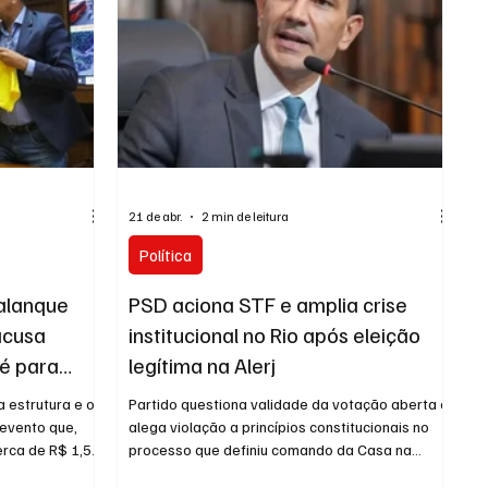
(SDD). ENTRE PARA O NOSSO GRUPO
21 de abr.
2 min de leitura
Política
alanque
PSD aciona STF e amplia crise
acusa
institucional no Rio após eleição
fé para
legítima na Alerj
a de
 estrutura e os
Partido questiona validade da votação aberta e
 evento que,
alega violação a princípios constitucionais no
rca de R$ 1,5
processo que definiu comando da Casa na
s para
última sexta (17) A disputa pelo controle político