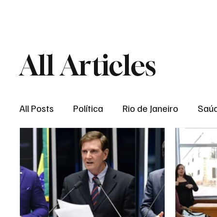
Brasil
Rio de J
All Articles
All Posts
Política
Rio de Janeiro
Saú
Região dos lagos
Baixada Fluminense
Esporte
Niterói
Zona Oeste
Re