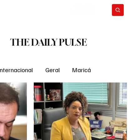
THE DAILY PULSE
Internacional
Geral
Maricá
tropolitana
Bastidores da Política
ião
Bastidores da política