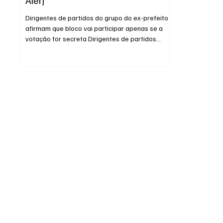
Dirigentes de partidos do grupo do ex-prefeito
afirmam que bloco vai participar apenas se a
votação for secreta Dirigentes de partidos
aliados ao ex-prefeito do Rio de Janeiro Eduardo
Paes (PSD) decidiram na manhã desta quinta-
feira (16/4) que o bloco deve lançar candidato à
presidência da Assembleia Legislativa do Rio (
Alerj ) se a eleição for realizada por voto
secreto. ENTRE PARA O GRUPO DE NOTÍCIAS Se
a disputa ocorrer em votação aberta (com
registro público dos votos),