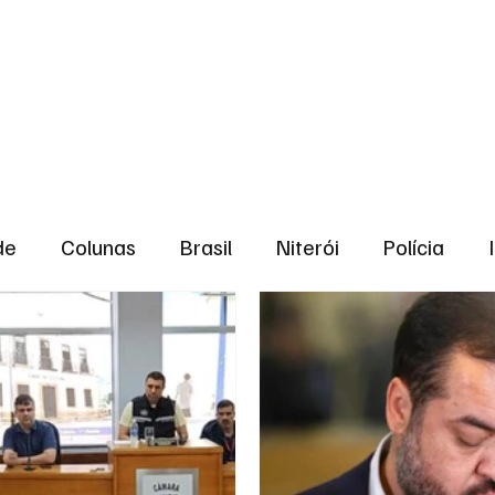
aneiro
Política
Bastidores da Política
de
Colunas
Brasil
Niterói
Polícia
São Gonçalo
Norte Fluminense
Região Me
gião serrana
Economia
Zona Norte
Opin