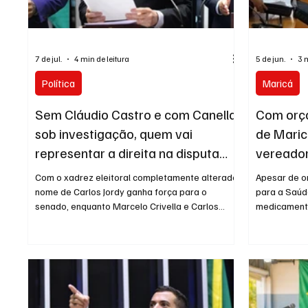
Entretenimento
Serviço
Eleições 
7 de jul.
4 min de leitura
5 de jun.
3 
Política
Maricá
Sem Cláudio Castro e com Canella
Com orça
sob investigação, quem vai
de Maric
representar a direita na disputa
vereador
pelo Senado no Rio?
mil denú
Com o xadrez eleitoral completamente alterado,
Apesar de o
nome de Carlos Jordy ganha força para o
para a Saúd
senado, enquanto Marcelo Crivella e Carlos
medicament
Portinho aparecem como alternativas para
dificuldade
liderar a direita na disputa. A inelegibilidade do
audiência pú
ex-governador Cláudio Castro (PL) e o avanço
sexta-feira 
da Operação Unha e Carne contra Márcio
Maricá, exp
Canella (UNIÃO BRASIL) embaralham o tabuleiro
números apr
político da direita fluminense para a disputa ao
Enquanto o 
Senado em 2026. Enquanto Castro, que chegou
investiment