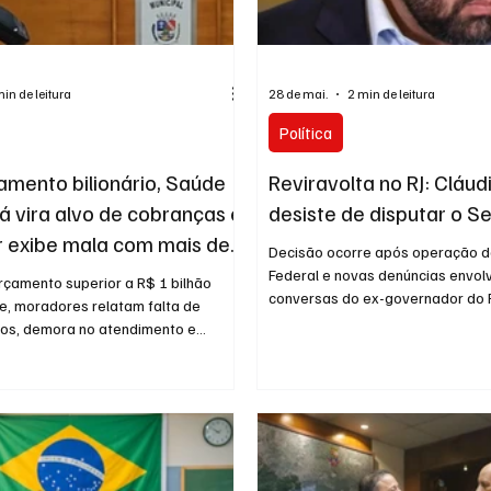
2024
Norte Fluminense
Informação
2º T
min de leitura
28 de mai.
2 min de leitura
Política
mento bilionário, Saúde
Reviravolta no RJ: Cláud
á vira alvo de cobranças e
desiste de disputar o 
 exibe mala com mais de
Decisão ocorre após operação da
ncias
Federal e novas denúncias envo
rçamento superior a R$ 1 bilhão
conversas do ex-governador do 
e, moradores relatam falta de
Vorcaro, ex-dono do Banco Maste
os, demora no atendimento e
da Operação Compliance Zero da
s para marcar consultas e exames. A
Federal (PF), o ex-governador do 
blica da Saúde realizada na última
Cláudio Castro (PL) desistiu de 
(29), na Câmara Municipal de
Senado pelo Rio de Janeiro. ENT
ôs um cenário que contrasta com os
NOSSO GRUPO DE NOTÍCIAS Ass
esentados pela Prefeitura.
a decisão, que vem na sequência
governo municipal comemorou
denúncias sobre conversas de C
os recordes no setor, reclamações