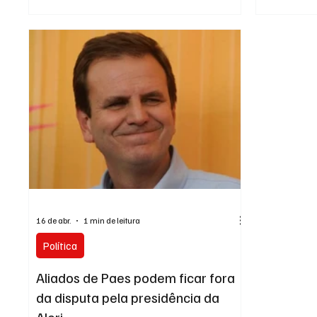
ex-governador Cláudio Castro (PL), cresce nos
da Prefeitur
bastidores da política fluminense a percepção
Niterói apro
de que sua possível candidatura ao Senado em
vereadora F
2026 perdeu força dentro do próprio grupo
rotina das e
político. Parlamentares e dirigentes do PL já
cidade. A p
admitem, reservadamente, que o cenário ficou
periódica d
extremamente desfavorável para o ex-
ensino e ag
16 de abr.
1 min de leitura
Política
Aliados de Paes podem ficar fora
da disputa pela presidência da
Alerj