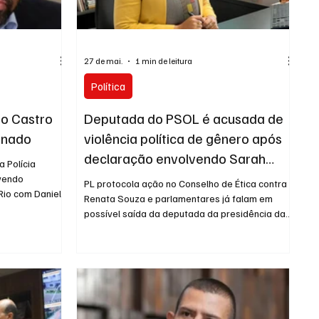
URNO
27 de mai.
1 min de leitura
Política
io Castro
Deputada do PSOL é acusada de
Senado
violência política de gênero após
declaração envolvendo Sarah
 Polícia
Poncio durante sessão na Alerj
lvendo
PL protocola ação no Conselho de Ética contra
Rio com Daniel
Renata Souza e parlamentares já falam em
r Alvo recente
possível saída da deputada da presidência da
 Polícia
Comissão da Mulher O clima esquentou de vez
Rio de Janeiro
na Assembleia Legislativa do Rio (Alerj). O líder
concorrer ao
do PL na Casa, deputado Filippe Poubel,
RE PARA O
anunciou nesta quarta-feira (27) que entrou com
im que tomada
uma representação no Conselho de Ética contra
 de novas
a deputada estadual Renata Souza (PSOL) após
astro com o ex-
uma fala envolvendo a deputada Sarah Poncio