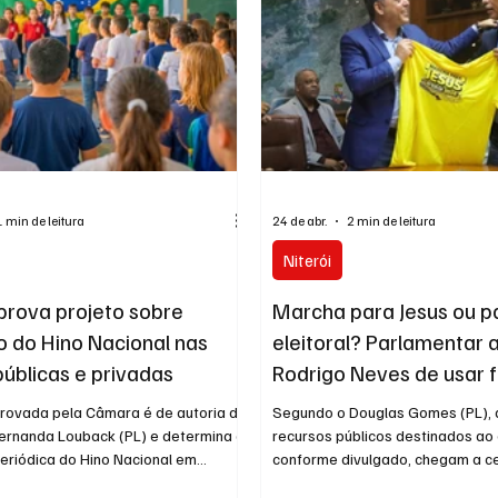
dono do Banc
, denúncias de falta de
s e crít
1 min de leitura
24 de abr.
2 min de leitura
Niterói
aprova projeto sobre
Marcha para Jesus ou p
 do Hino Nacional nas
eleitoral? Parlamentar 
públicas e privadas
Rodrigo Neves de usar 
impulsionar candidatur
rovada pela Câmara é de autoria da
Segundo o Douglas Gomes (PL), a
primeira-dama
nda Louback (PL) e determina a
recursos públicos destinados ao
periódica do Hino Nacional em
conforme divulgado, chegam a ce
 ensino da cidade e aguarda sanção
milhão, estariam sendo utilizado