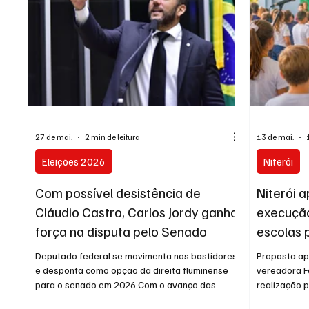
a ser apontado como o principal nom
de pacientes
medicamento
27 de mai.
2 min de leitura
13 de mai.
Eleições 2026
Niterói
Com possível desistência de
Niterói 
Cláudio Castro, Carlos Jordy ganha
execução
força na disputa pelo Senado
escolas 
Deputado federal se movimenta nos bastidores
Proposta ap
e desponta como opção da direita fluminense
vereadora Ferna
para o senado em 2026 Com o avanço das
realização 
investigações da Polícia Federal envolvendo o
unidades de