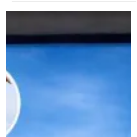
20 de mai.
2 min de leitura
Geral
Naturgy anuncia redução de tarifas de gás
natural no Rio a partir de 1º de junho; GNV ficará
6,3% mais barato
A Naturgy, concessionária responsável pela distribuição de gás
natural canalizado no estado do Rio, anunciou, nesta terça-feira
(19) , redução de tarifas de gás natural a partir de 1 de junho. A
redução dos valores é resultado de um acordo firmado no último
dia 14, entre Naturgy e Petrobras, com o aval da Secretaria
estadual de Energia e Economia do Mar (Seenemar) e da
Agenersa, que atuaram como mediadoras das negociações.
ENTRE PARA O NOSSO GRUPO DE NOTÍCIAS Mais de 1,1 milh