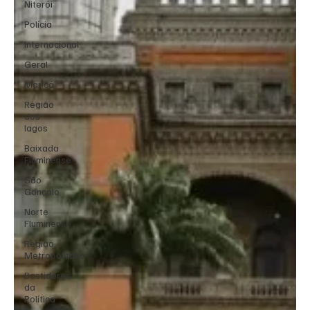
Niterói
Polícia
Internacional
Geral
Maricá
Região
dos
lagos
Baixada
Fluminense
São
Gonçalo
Norte
Fluminense
Região
Metropolitana
Bastidores
da
Política