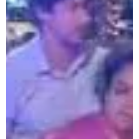
15 de jan.
1 min de leitura
Geral
Procon faz ação contra preços abusivos nas
praias
A operação conta com fiscais identificados e agentes à paisana,
que circulam pelas praias para flagrar infrações A Prefeitura do
Rio deu início, nesta quinta-feira (16), à Operação Preço Justo na
Praia, com ações de fiscalização ao longo da orla para coibir
práticas abusivas e orientar consumidores sobre seus direitos. A
iniciativa do Procon Carioca mira irregularidades como preços
excessivos, cobrança de consumação mínima, venda casada e