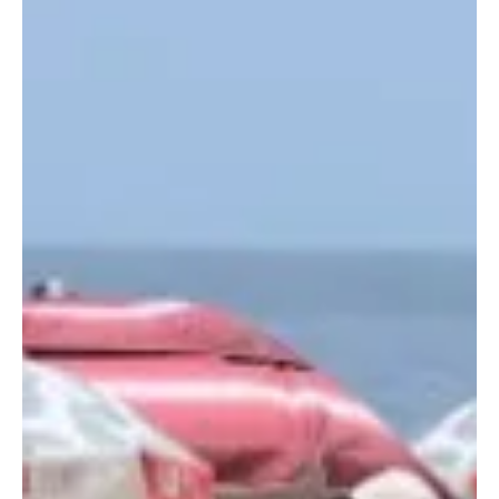
4 de fev.
1 min de leitura
Geral
Ponte Rio-Niterói é interditada para resgate de
cachorrinho
O episódio durou 5 minutos de interdição, mas foi o suficiente para
repecurtir nas redes sociais. Um susto rápido, mas com final feliz.
A Ponte Rio-Niterói precisou ser fechada por cerca de cinco
minutos na tarde desta quarta-feira (4) para o resgate de um
cachorro que circulava pela via no sentido capital. ENTRE PARA O
NOSSO GRUPO DE NOTÍCIAS DO WHATSAPP De acordo com
informações, equipes da Ecovias Ponte foram acionadas e
realizaram a retirada do animal com segurança, evita