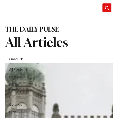
THE DAILY PULSE
All Articles
Geral
All Posts
Política
Rio de
Janeiro
Saúde
Colunas
Brasil