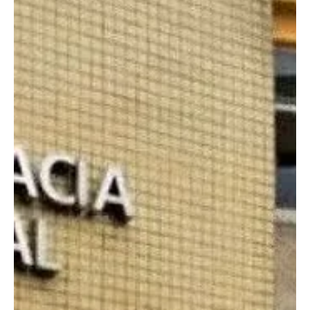
18 de set. de 2025
2 min de leitura
Geral
Secretário de Saúde é acusado de mentir pela
Segurança em meio ao caos da violência nos
hospitais
O secretário estadual de Segurança, Victor Santos, criticou
duramente o secretário municipal de Saúde do Rio, Daniel Soranz,