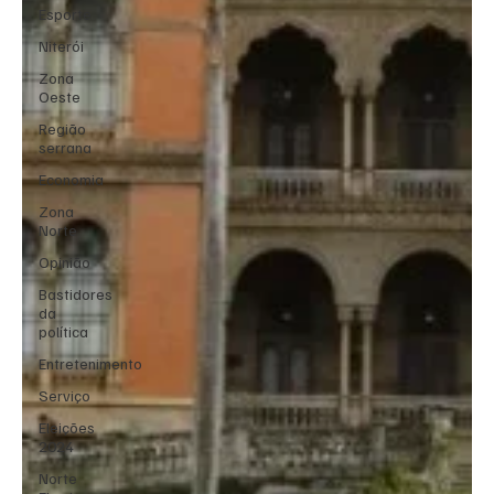
Esporte
Niterói
Zona
Oeste
Região
serrana
Economia
Zona
Norte
Opinião
Bastidores
da
política
Entretenimento
Serviço
Eleições
2024
Norte