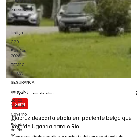
Fluminense
Informação
2º
TURNO
Justiça
G20
Eleições
2026
TEMPO
CLIMA
SEGURANÇA
vereador
Banco
Master
Governo
do
Estado
do Rio
de