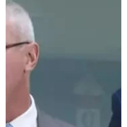
19 de set. de 2025
1 min de leitura
Geral
Mulher é detida após agredir e tentar
assassinar a avó de 92 anos no Leblon
Agentes da Polícia Civil prenderam em flagrante, nesta quarta-
feira (17), uma mulher acusada de submeter sua avó, de 92 anos,
a atos de...