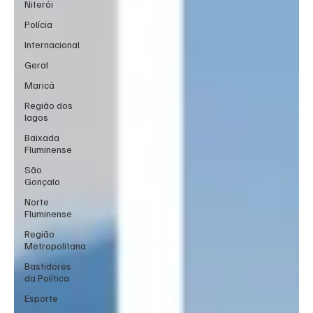
Niterói
Polícia
Internacional
Geral
Maricá
Região dos
lagos
Baixada
Fluminense
São
Gonçalo
Norte
Fluminense
Região
Metropolitana
Bastidores
da Política
Esporte