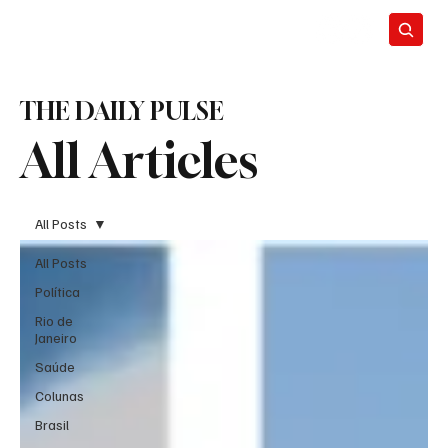
THE DAILY PULSE
All Articles
All Posts
All Posts
Política
Rio de
Janeiro
Saúde
Colunas
Brasil