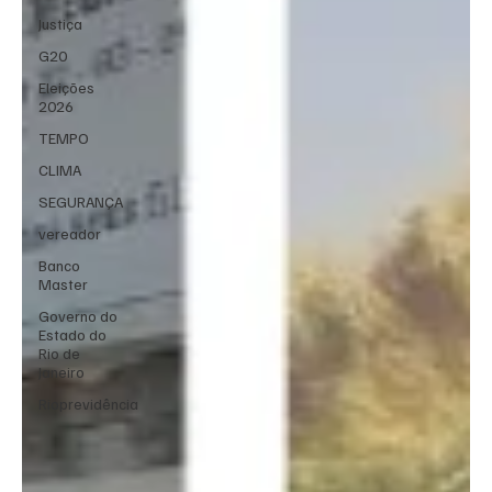
Justiça
G20
Eleições
2026
TEMPO
CLIMA
SEGURANÇA
vereador
Banco
Master
Governo do
Estado do
Rio de
Janeiro
Rioprevidência