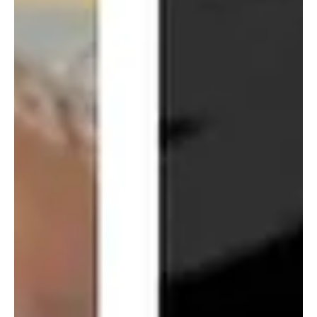
por suspeita de estupro coletivo em Niterói
Prisão preventiva foi decretada após avanço das investigações;
mandato do parlamentar anunciou a exoneração imediata do
funcionário. Um assessor parlamentar lotado no gabinete do
vereador Túlio da Cruz (PSOL), da Câmara Municipal de Niterói, foi
preso preventivamente por agentes da Polícia Civil. Ele é
investigado pela suspeita de participação em um crime de estupro
coletivo ocorrido na Região Metropolitana do Rio de Janeiro.
ENTRE PARA O NOSSO GRUPO DE NOTÍCIAS De acordo com