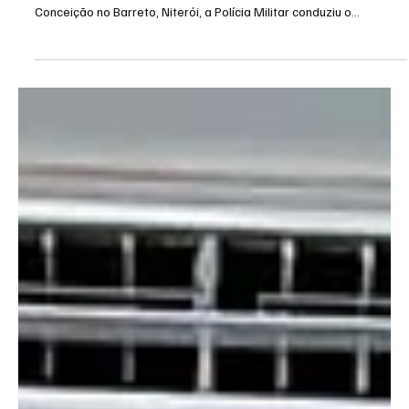
Fiscalização em cemitério de Niterói revela
ossadas expostas e indícios de crimes
ambientais
Após denúncia dos vereadores Douglas Gomes e Daniel Marques
sobre graves irregularidades no Cemitério Nossa Senhora da
Conceição no Barreto, Niterói, a Polícia Militar conduziu o
responsável pelo local à delegacia, onde ele responderá por crime
ambiental. Uma fiscalização realizada pelos vereadores Douglas
Gomes, presidente da Comissão de Defesa dos Direitos do
Contribuinte, e Daniel Marques, presidente da Comissão de Meio
Ambiente da Câmara Municipal, revelou um cenário con