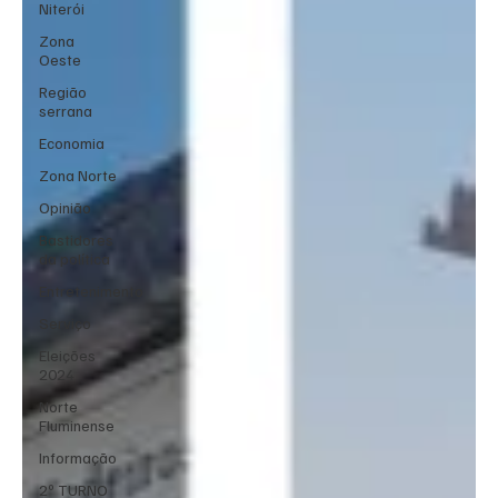
Niterói
Zona
Oeste
Região
serrana
Economia
Zona Norte
Opinião
Bastidores
da política
Entretenimento
Serviço
Eleições
2024
Norte
Fluminense
Informação
2º TURNO