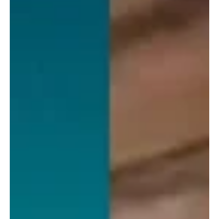
em lideranças para ampliar representação no
Rio de Janeiro
A realização da convenção partidária do Partido Liberal (PL)
marcou uma nova etapa da organização da legenda em Niterói.
Com a definição dos candidatos aos cargos majoritários e
proporcionais, o partido concluiu um processo de articulação
interna que buscou integrar lideranças municipais, estaduais e
federais em uma estratégia voltada às eleições de 2026. A
composição da nominata evidencia o objetivo de ampliar a
presença do PL nos diferentes níveis do Poder Legislativo e do