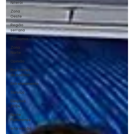
Niterói
Zona
Oeste
Região
serrana
Economia
Zona
Norte
Opinião
Bastidores
da política
Entretenimento
Serviço
Eleições
2024
Norte
Fluminense
Informação