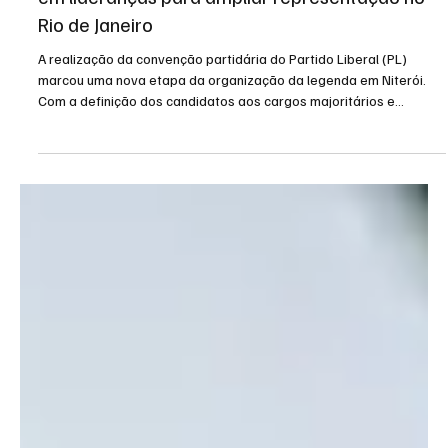
há 2 dias
3 min de leitura
Niterói
PL Niterói estrutura projeto eleitoral e aposta
em lideranças para ampliar representação no
Rio de Janeiro
A realização da convenção partidária do Partido Liberal (PL)
marcou uma nova etapa da organização da legenda em Niterói.
Com a definição dos candidatos aos cargos majoritários e
proporcionais, o partido concluiu um processo de articulação
interna que buscou integrar lideranças municipais, estaduais e
federais em uma estratégia voltada às eleições de 2026. A
composição da nominata evidencia o objetivo de ampliar a
presença do PL nos diferentes níveis do Poder Legislativo e do