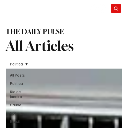
THE DAILY PULSE
All Articles
Política
All Posts
Política
Rio de
Janeiro
Saúde
Colunas
Brasil