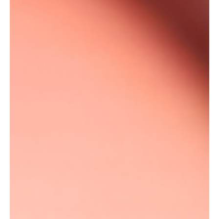
Rio tenta recuperar R$ 616 milhões do
Rioprevidência após aplicações no Grupo
Master
Procuradoria-Geral do Estado aciona a Justiça, pede bloqueio de
bens de gestoras e diretores e busca ressarcimento de recursos
destinados à previdência dos servidores públicos. Por Thiago
Oliveira | Notícia do Rio Os recursos destinados a garantir
aposentadorias e pensões de milhares de servidores públicos do
Estado do Rio de Janeiro voltaram ao centro de uma das maiores
controvérsias financeiras da administração estadual. A
Procuradoria-Geral do Estado do Rio de Janeiro (PGE