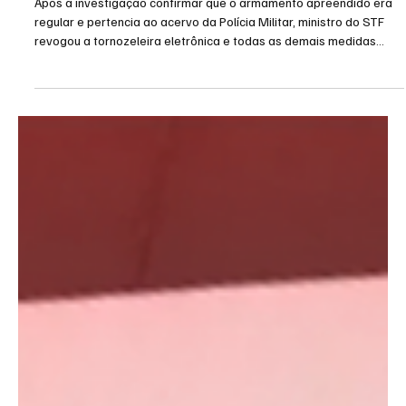
24 de jul.
2 min de leitura
Política
Moraes derruba todas as restrições contra
Canella após comprovação de que fuzil era
legal
Após a investigação confirmar que o armamento apreendido era
regular e pertencia ao acervo da Polícia Militar, ministro do STF
revogou a tornozeleira eletrônica e todas as demais medidas