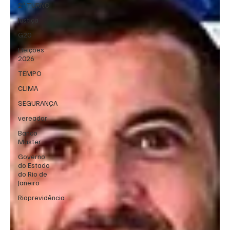
2º TURNO
Justiça
G20
Eleições
2026
TEMPO
CLIMA
SEGURANÇA
vereador
Banco
Master
Governo
do Estado
do Rio de
Janeiro
Rioprevidência