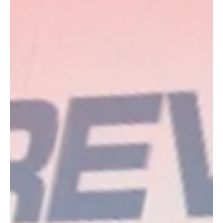
cautelares impostas ao ex-prefeito de Belford Roxo. O ministro
Alexandre de Moraes, do Supremo Tribunal Federal (STF),
revogou todas as medidas cautelares impostas ao ex-prefeito de
Belford Roxo, Márcio Canella (União Brasil), após o avanço das
investigações confirmar que o fuzil apreendido d