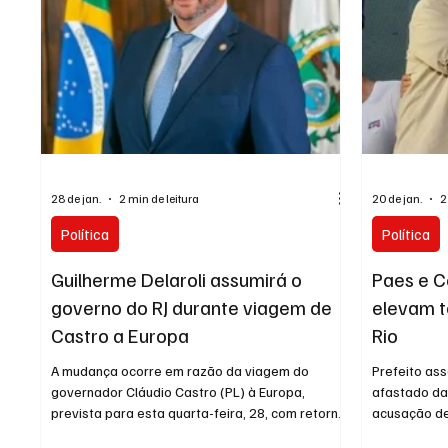
eleição se for cabeça de chapa. Caso o pa
a ser apont
28 de jan.
2 min de leitura
20 de jan.
2
Política
Política
Guilherme Delaroli assumirá o
Paes e C
governo do RJ durante viagem de
elevam t
Castro a Europa
Rio
A mudança ocorre em razão da viagem do
Prefeito ass
governador Cláudio Castro (PL) à Europa,
afastado da
prevista para esta quarta-feira, 28, com retorno
acusação de
marcado apenas para o dia 8 de fevereiro. O
costura por 