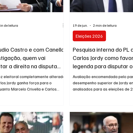
2024
Norte Fluminense
Informação
2º T
in de leitura
19 de jun.
2 min de leitura
Eleições 2026
dio Castro e com Canella
Pesquisa interna do PL
stigação, quem vai
Carlos Jordy como favor
ar a direita na disputa
legenda para disputar 
ado no Rio?
em 2026
z eleitoral completamente alterado,
Avaliação encomendada pelo par
los Jordy ganha força para o
desempenho superior de Jordy e
uanto Marcelo Crivella e Carlos
analisados para as eleições de 
arecem como alternativas para
informações obtidas junto a font
eita na disputa. A inelegibilidade do
articulações internas da legend
or Cláudio Castro (PL) e o avanço
realizada para avaliar os cenário
 Unha e Carne contra Márcio
2026 apontou o deputado federal
IÃO BRASIL) embaralham o tabuleiro
como o nome mais competitivo d
direita fluminense para a disputa ao
disputar uma das vagas ao Sena
026. Enquanto Castro, que chegou
levantamento teria provocado u