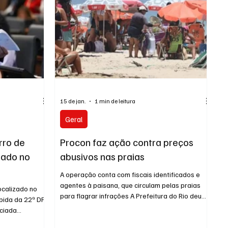
15 de jan.
1 min de leitura
Geral
arro de
Procon faz ação contra preços
bado no
abusivos nas praias
A operação conta com fiscais identificados e
agentes à paisana, que circulam pelas praias
localizado no
para flagrar infrações A Prefeitura do Rio deu
pida da 22ª DP
início, nesta quinta-feira (16), à Operação Preço
iciada
Justo na Praia, com ações de fiscalização ao
o da
longo da orla para coibir práticas abusivas e