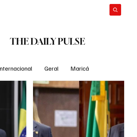
THE DAILY PULSE
Internacional
Geral
Maricá
tropolitana
Bastidores da Política
ião
Bastidores da política