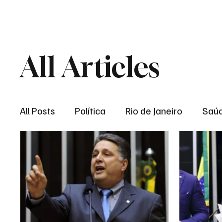
Brasil
Rio de J
All Articles
All Posts
Política
Rio de Janeiro
Saú
Região dos lagos
Baixada Fluminense
Esporte
Niterói
Zona Oeste
Re