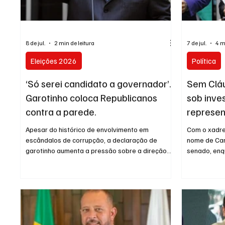
Entretenimento
Serviço
Eleições 
8 de jul.
2 min de leitura
7 de jul.
4 m
Eleições 2026
Política
‘Só serei candidato a governador’.
Sem Cláu
Garotinho coloca Republicanos
sob inve
contra a parede.
represent
pelo Sen
Apesar do histórico de envolvimento em
Com o xadre
escândalos de corrupção, a declaração de
nome de Car
garotinho aumenta a pressão sobre a direção
senado, enq
da legenda, que também avalia o nome do ex-
Portinho ap
prefeito de Miguel Pereira, André Português,
liderar a dir
como alternativa para a corrida ao Palácio
ex-governad
Guanabara. Anthony Garotinho voltou a colocar
da Operação
o Republicanos contra a parede na disputa
Canella (UN
interna pela candidatura ao Governo do Estado.
político da 
O ex-governador avisou que só aceita entrar na
Senado em 2