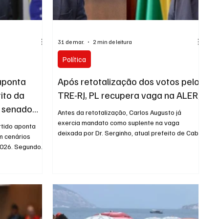
URNO
31 de mar.
2 min de leitura
Política
 aponta
Após retotalização dos votos pelo
ito da
TRE-RJ, PL recupera vaga na ALERJ
o senado
Antes da retotalização, Carlos Augusto já
exercia mandato como suplente na vaga
tido aponta
deixada por Dr. Serginho, atual prefeito de Cabo
m cenários
Frio. Com a mudança, ele se torna titular,
2026. Segundo
enquanto Jordy passa a ocupar a suplência. O
es ligadas às
Tribunal Regional Eleitoral do Rio de Janeiro
a, uma pesquisa
(TRE-RJ) refez nesta terça-feira (31) a contagem
s eleitorais de
dos votos das eleições de 2022 para deputado
 Carlos Jordy
estadual, após a cassação do mandato de
o partido para
Rodrigo Bacellar (União Brasil), ex-presidente da
do Federal. O
Alerj. A decisão levou à redistri
ma reavaliação