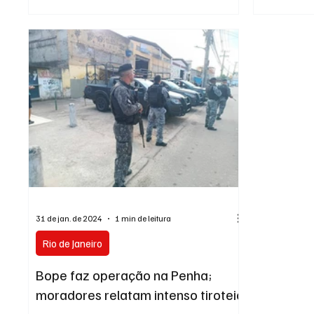
presidente em exercício da Assembleia
Rio ganhou 
Legislativa do Rio de Janeiro (Alerj), deputado
com a troca
Guilherme Delaroli (PL), deve assumir
prefeito Edu
interinamente o comando do Governo do Estado
Assuntos Leg
a partir da próxima segunda-feira, 02. ENTRE
André Cecil
PARA O NOSSO GRUPO DE NOTÍCIAS A mudança
na relação e
ocorre em razão da viagem do governador
clima de di
Cláudio Cast
31 de jan. de 2024
1 min de leitura
Rio de Janeiro
Bope faz operação na Penha;
moradores relatam intenso tiroteio