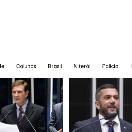
aneiro
Política
Bastidores da Política
de
Colunas
Brasil
Niterói
Polícia
São Gonçalo
Norte Fluminense
Região Me
gião serrana
Economia
Zona Norte
Opin