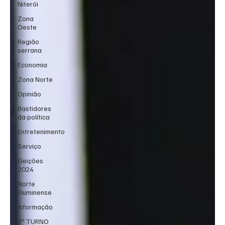
Niterói
Zona
Oeste
Região
serrana
Economia
Zona Norte
Opinião
Bastidores
da política
Entretenimento
Serviço
Eleições
2024
Norte
Fluminense
Informação
2º TURNO