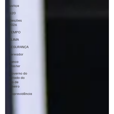
Justiça
G20
Eleições
2026
TEMPO
CLIMA
SEGURANÇA
vereador
Banco
Master
Governo do
Estado do
Rio de
Janeiro
Rioprevidência