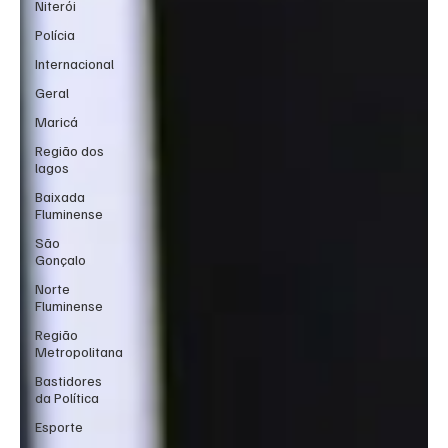
Niterói
Polícia
Internacional
Geral
Maricá
Região dos
lagos
Baixada
Fluminense
São
Gonçalo
Norte
Fluminense
Região
Metropolitana
Bastidores
da Política
Esporte