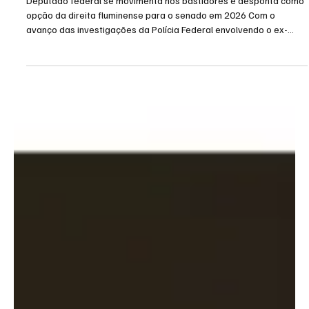
Eleições 2026
Com possível desistência de Cláudio Castro,
Carlos Jordy ganha força na disputa pelo
Senado
Deputado federal se movimenta nos bastidores e desponta como
opção da direita fluminense para o senado em 2026 Com o
avanço das investigações da Polícia Federal envolvendo o ex-
governador Cláudio Castro (PL), cresce nos bastidores da política
fluminense a percepção de que sua possível candidatura ao
Senado em 2026 perdeu força dentro do próprio grupo político.
Parlamentares e dirigentes do PL já admitem, reservadamente,
que o cenário ficou extremamente desfavorável para o ex-