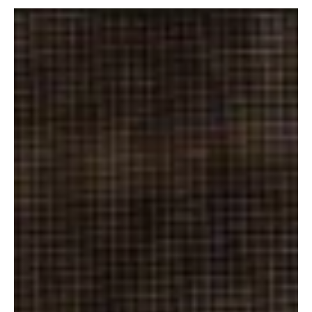
10 de abr.
3 min de leitura
Rio de Janeiro
Após quatro votos por eleições indiretas, STF
suspendeu julgamento sobre sucessão no Rio;
entenda situação no estado
Pedido de mais tempo de análise pelo ministro Flávio Dino adiou a
definição sobre o formato da eleição para o governo. Ponto crítico
é renúncia de Cláudio Castro (PL). O Supremo Tribunal Federal
(STF) suspendeu o julgamento que vai definir como será escolhido
o próximo governador do Rio de Janeiro após a saída de Cláudio
Castro. A decisão final ainda não foi tomada, mas o placar parcial
já indica uma tendência importante na Corte. ENTRE PARA O
NOSSO GRUPO DE NOTÍCIAS Até o mo