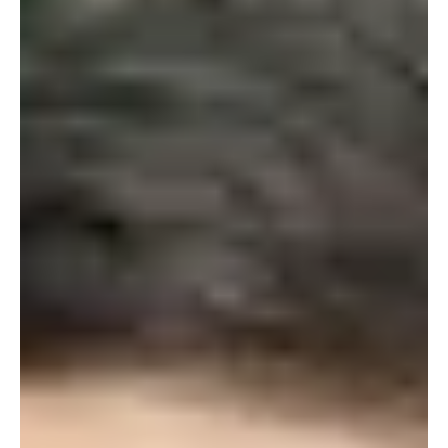
8 de abr.
2 min de leitura
Polícia
48 toneladas de maconha: PM do Rio faz maior
apreensão de drogas do Brasil
Apreensão ocorreu durante uma ação da Polícia Militar do Rio, que
mobilizou mais de 250 agentes, nesta terça-feira (7) Ao menos 48
toneladas de maconha, avaliadas em torno de R$ 50 milhões,
foram apreendidas após uma operação da Polícia Militar
realizada em comunidades do Complexo da Maré, na zona Norte
do Rio de Janeiro, nesta terça-feira (7). Segundo a PM, essa foi a
maior apreensão já registrada na história do país. ENTRE PARA O
NOSSO GRUPO DE NOTÍCIAS Até então, o recorde