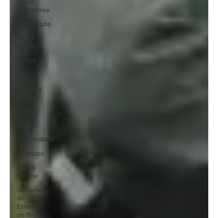
Norte
Fluminense
Informação
2º
TURNO
Justiça
G20
Eleições
2026
TEMPO
CLIMA
SEGURANÇA
vereador
Banco
Master
Governo
do
Estado
do Rio