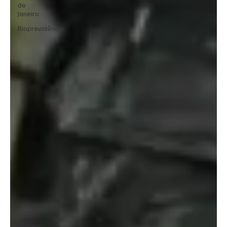
de
Janeiro
Rioprevidência