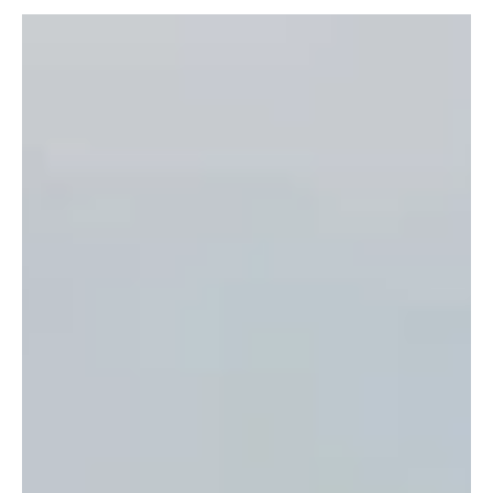
14 de nov. de 2024
2 min de leitura
G20
Carro da comitiva do presidente Lula é roubado
em frente a hotel no Rio
Márcio Macêdo, da Secretaria-Geral da Presidência, está na
cidade para o G20; ele não estava no local no momento do crime
Um carro da...