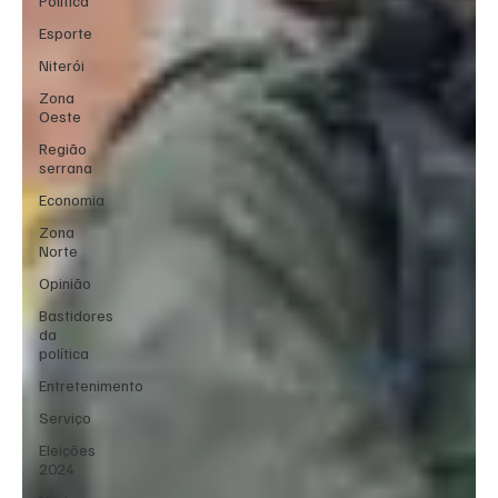
Política
Esporte
Niterói
Zona
Oeste
Região
serrana
Economia
Zona
Norte
Opinião
Bastidores
da
política
Entretenimento
Serviço
Eleições
2024