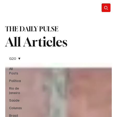
THE DAILY PULSE
All Articles
G20
All
Posts
Política
Rio de
Janeiro
Saúde
Colunas
Brasil