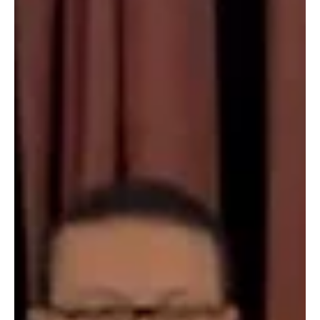
Inspetor da Polícia Civil executado na Avenida
Brasil era segurança do vereador Douglas
Gomes.
O policial Carlos Alberto Freire Neto, de 35 anos, foi alvo de
emboscada por traficantes armados com fuzis na principal via
expressa do Rio; em pronunciamento, parlamentar lamentou a
morte do policial e cobrou firme resposta do Estado aos
criminosos. O ataque brutal contra uma viatura descaracterizada
da Polícia Civil na Avenida Brasil, ocorrido na última terça-feira
(07/07), atingiu diretamente o cenário político fluminense e a
cidade de Niterói. Um dos agentes baleados na a