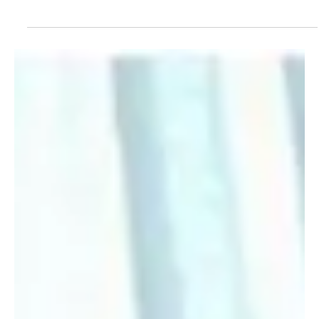
há 3 dias
3 min de leitura
Niterói
PL Niterói estrutura projeto eleitoral e aposta
em lideranças para ampliar representação no
Rio de Janeiro
A realização da convenção partidária do Partido Liberal (PL)
marcou uma nova etapa da organização da legenda em Niterói.
Com a definição dos candidatos aos cargos majoritários e
proporcionais, o partido concluiu um processo de articulação
interna que buscou integrar lideranças municipais, estaduais e
federais em uma estratégia voltada às eleições de 2026. A
composição da nominata evidencia o objetivo de ampliar a
presença do PL nos diferentes níveis do Poder Legislativo e do