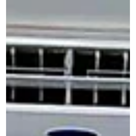
sobre graves irregularidades no Cemitério Nossa Senhora da
Conceição no Barreto, Niterói, a Polícia Militar conduziu o
responsável pelo local à delegacia, onde ele responderá por crime
ambiental. Uma fiscalização realizada pelos vereadores Douglas
Gomes, presidente da Comissão de Defesa dos Direitos do
Contribuinte, e Daniel Marques, presidente da Comissão de Meio
Ambiente da Câmara Municipal, revelou um cenário con