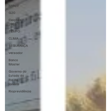
Justiça
G20
Eleições
2026
TEMPO
CLIMA
SEGURANÇA
vereador
Banco
Master
Governo do
Estado do
Rio de
Janeiro
Rioprevidência