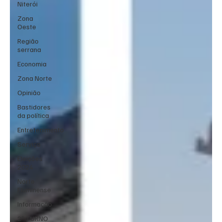
Niterói
Zona
Oeste
Região
serrana
Economia
Zona Norte
Opinião
Bastidores
da política
Entretenimento
Serviço
Eleições
2024
Norte
Fluminense
Informação
2º TURNO