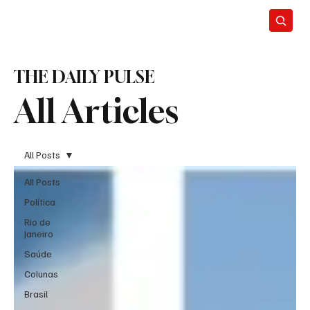
THE DAILY PULSE
All Articles
All Posts
All Posts
Política
Rio de
Janeiro
Saúde
Colunas
Brasil