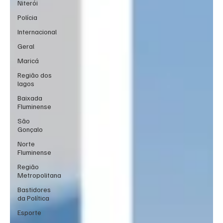
Niterói
Polícia
Internacional
Geral
Maricá
Região dos
lagos
Baixada
Fluminense
São
Gonçalo
Norte
Fluminense
Região
Metropolitana
Bastidores
da Política
Esporte