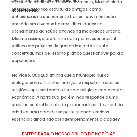
Governo do Estado do Rio de Janeiro
Apesar do discurso de desenvolvimento, Maricá ainda 
enfrenta desafios estruturais antigos, como 
Rioprevidência
deficiências no saneamento básico, pavimentação 
precária em diversos bairros, dificuldades no 
atendimento de saúde e falhas na mobilidade urbana. 
Mesmo assim, a prefeitura opta por investir capital 
político em projetos de grande impacto visual e 
conceitual, mas de retorno prático questionável para a 
população.
No vídeo, Quaquá afirma que o município busca 
dialogar com diferentes crenças e respeitar todas as 
religiões, apresentando o turismo religioso como motor 
econômico. A narrativa, porém, não responde a uma 
questão central levantada por moradores: faz sentido 
priorizar uma obra desse porte quando serviços 
essenciais ainda não atendem plenamente a cidade?
ENTRE PARA O NOSSO GRUPO DE NOTÍCIAS