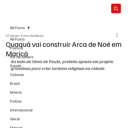
All Posts
27 de jan.
2 min de leitura
All Posts
Quaquá vai construir Arca de Noé em
Política
Maricá
Rio de Janeiro
Ao lado de Otoni de Paula, prefeito aposta em projeto  
Saúde
grandioso para criar turismo religioso na cidade
Colunas
Brasil
Niterói
Polícia
Internacional
Geral
Maricá