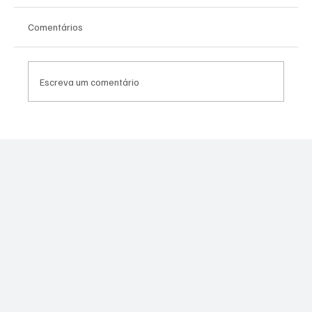
Comentários
Escreva um comentário
Quaquá quer aumentar repasse da
prefeitura à União de Maricá para R$ 20
milhões; Câmara foi favorável em primeira
discussão