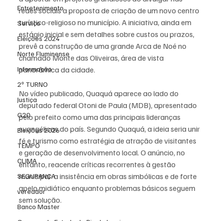
Entretenimento
redes sociais a proposta de criação de um novo centro 
turístico-religioso no município. A iniciativa, ainda em 
Serviço
estágio inicial e sem detalhes sobre custos ou prazos, 
Eleições 2024
prevê a construção de uma grande Arca de Noé no 
Norte Fluminense
chamado Monte das Oliveiras, área de vista 
Informação
panorâmica da cidade.
2º TURNO
No vídeo publicado, Quaquá aparece ao lado do 
Justiça
deputado federal Otoni de Paula (MDB), apresentado 
G20
pelo prefeito como uma das principais lideranças 
evangélicas do país. Segundo Quaquá, a ideia seria unir 
Eleições 2026
fé e turismo como estratégia de atração de visitantes 
TEMPO
e geração de desenvolvimento local. O anúncio, no 
CLIMA
entanto, reacende críticas recorrentes à gestão 
municipal: a insistência em obras simbólicas e de forte 
SEGURANÇA
apelo midiático enquanto problemas básicos seguem 
vereador
sem solução.
Banco Master