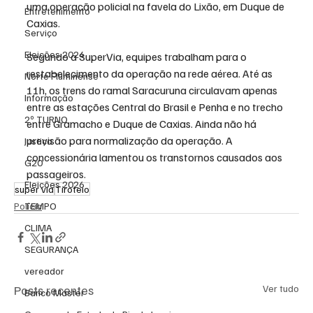
uma 
operação policial na favela do Lixão, em Duque de 
Entretenimento
Caxias
.
Serviço
Eleições 2024
Segundo a 
SuperVia
, equipes trabalham para o 
restabelecimento da operação na rede aérea. Até as 
Norte Fluminense
11h, os trens do ramal Saracuruna circulavam apenas 
Informação
entre as estações Central do Brasil e Penha e no trecho 
2º TURNO
entre Gramacho e Duque de Caxias. Ainda não há 
previsão para normalização da operação. A 
Justiça
concessionária lamentou os transtornos causados aos 
G20
passageiros.
Eleições 2026
super via
Tiroteio
TEMPO
Polícia
CLIMA
SEGURANÇA
vereador
Posts recentes
Ver tudo
Banco Master