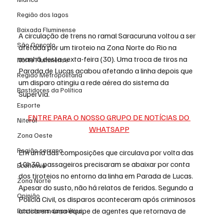
Região dos lagos
Baixada Fluminense
A circulação de trens no ramal Saracuruna 
voltou a ser 
São Gonçalo
afetada por um tiroteio
 na Zona Norte do Rio na 
manhã desta sexta-feira (30). Uma troca de tiros na 
Norte Fluminense
Parada de Lucas acabou afetando a linha depois que 
Região Metropolitana
um disparo atingiu a rede aérea do sistema da 
Bastidores da Política
SuperVia.
Esporte
ENTRE PARA O NOSSO GRUPO DE NOTÍCIAS DO 
Niterói
WHATSAPP
Zona Oeste
Região serrana
Em uma das composições que circulava por volta das 
10h30, passageiros precisaram se abaixar por conta 
Economia
dos tiroteios no entorno da linha em Parada de Lucas. 
Zona Norte
Apesar do susto, não há relatos de feridos. Segundo a 
Opinião
Polícia Civil, os disparos aconteceram após criminosos 
atacarem uma equipe de agentes que retornava de 
Bastidores da política