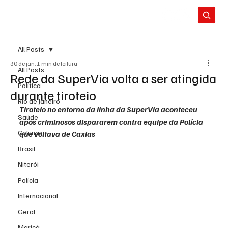
All Posts
30 de jan.
1 min de leitura
All Posts
Rede da SuperVia volta a ser atingida
Política
durante tiroteio
Rio de Janeiro
Tiroteio no entorno da linha da SuperVia aconteceu 
Saúde
após criminosos dispararem contra equipe da Polícia 
Colunas
que voltava de Caxias
Brasil
Niterói
Polícia
Internacional
Geral
Maricá