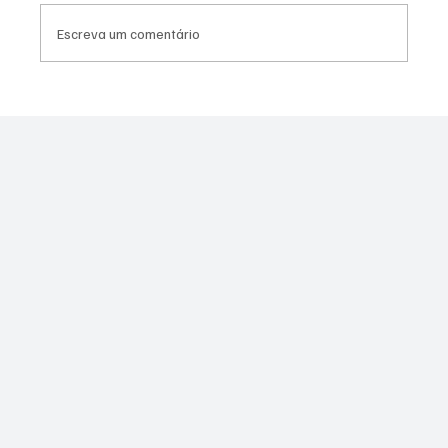
Escreva um comentário
Bandido envolvido em morte de policial no
Muquiço é baleado