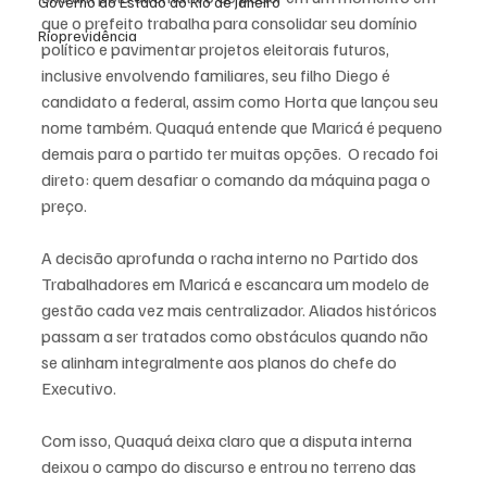
Governo do Estado do Rio de Janeiro
que o prefeito trabalha para consolidar seu domínio 
Rioprevidência
político e pavimentar projetos eleitorais futuros, 
inclusive envolvendo familiares, seu filho Diego é 
candidato a federal, assim como Horta que lançou seu 
nome também. Quaquá entende que Maricá é pequeno 
demais para o partido ter muitas opções.  O recado foi 
direto: quem desafiar o comando da máquina paga o 
preço.
A decisão aprofunda o racha interno no Partido dos 
Trabalhadores em Maricá e escancara um modelo de 
gestão cada vez mais centralizador. Aliados históricos 
passam a ser tratados como obstáculos quando não 
se alinham integralmente aos planos do chefe do 
Executivo.
Com isso, Quaquá deixa claro que a disputa interna 
deixou o campo do discurso e entrou no terreno das 