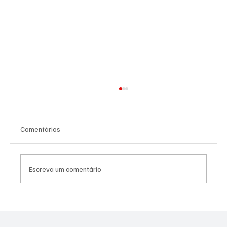
Comentários
Escreva um comentário
Quaquá quer aumentar repasse da
prefeitura à União de Maricá para R$ 20