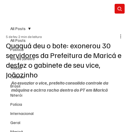
All Posts
5 de fev.
2 min de leitura
All Posts
Quaquá deu o bote: exonerou 30
Política
servidores da Prefeitura de Maricá e
Rio de Janeiro
desfez o gabinete de seu vice,
Saúde
Joãozinho
Colunas
Ao esvaziar o vice, prefeito consolida controle da 
Brasil
máquina e acirra racha dentro do PT em Maricá
Niterói
Polícia
Internacional
Geral
Maricá