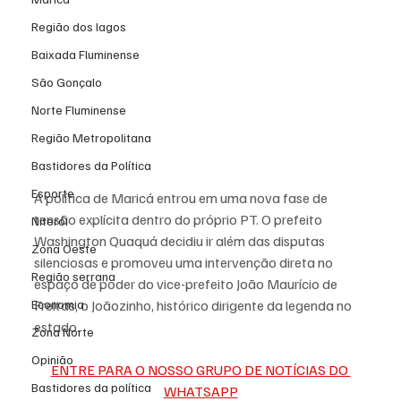
Região dos lagos
Baixada Fluminense
São Gonçalo
Norte Fluminense
Região Metropolitana
Bastidores da Política
Esporte
A política de Maricá entrou em uma nova fase de 
tensão explícita dentro do próprio PT. O prefeito 
Niterói
Washington Quaquá decidiu ir além das disputas 
Zona Oeste
silenciosas e promoveu uma intervenção direta no 
Região serrana
espaço de poder do vice-prefeito João Maurício de 
Economia
Freitas, o Joãozinho, histórico dirigente da legenda no 
estado.
Zona Norte
Opinião
ENTRE PARA O NOSSO GRUPO DE NOTÍCIAS DO 
Bastidores da política
WHATSAPP