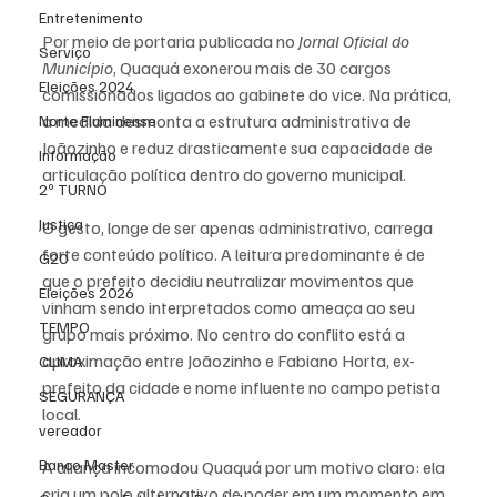
Entretenimento
Por meio de portaria publicada no 
Jornal Oficial do 
Serviço
Município
, Quaquá exonerou mais de 30 cargos 
Eleições 2024
comissionados ligados ao gabinete do vice. Na prática, 
a medida desmonta a estrutura administrativa de 
Norte Fluminense
Joãozinho e reduz drasticamente sua capacidade de 
Informação
articulação política dentro do governo municipal.
2º TURNO
Justiça
O gesto, longe de ser apenas administrativo, carrega 
forte conteúdo político. A leitura predominante é de 
G20
que o prefeito decidiu neutralizar movimentos que 
Eleições 2026
vinham sendo interpretados como ameaça ao seu 
TEMPO
grupo mais próximo. No centro do conflito está a 
aproximação entre Joãozinho e Fabiano Horta, ex-
CLIMA
prefeito da cidade e nome influente no campo petista 
SEGURANÇA
local.
vereador
Banco Master
A aliança incomodou Quaquá por um motivo claro: ela 
cria um polo alternativo de poder em um momento em 