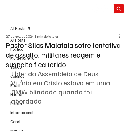
All Posts
27 de nov. de 2024
1 min de leitura
All Posts
Pastor Silas Malafaia sofre tentativa
Política
de assalto, militares reagem e
Rio de Janeiro
suspeito fica ferido
Saúde
Líder da Assembleia de Deus 
Colunas
Vitória em Cristo estava em uma 
Brasil
BMW blindada quando foi 
Niterói
abordado
Polícia
Internacional
Geral
Maricá