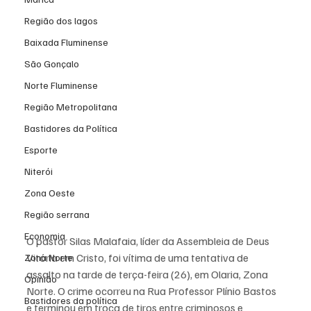
Região dos lagos
Baixada Fluminense
São Gonçalo
Norte Fluminense
Região Metropolitana
Bastidores da Política
Esporte
Niterói
Zona Oeste
Região serrana
Economia
O pastor Silas Malafaia, líder da Assembleia de Deus 
Vitória em Cristo, foi vítima de uma tentativa de 
Zona Norte
assalto na tarde de terça-feira (26), em Olaria, Zona 
Opinião
Norte. O crime ocorreu na Rua Professor Plínio Bastos 
Bastidores da política
e terminou em troca de tiros entre criminosos e 