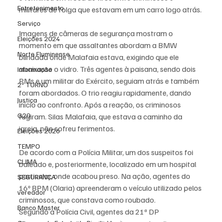
Entretenimento
militares de folga que estavam em um carro logo atrás.
Serviço
Imagens de câmeras de segurança mostram o 
Eleições 2024
momento em que assaltantes abordam a BMW 
Norte Fluminense
blindada onde Malafaia estava, exigindo que ele 
abaixasse o vidro. Três agentes à paisana, sendo dois 
Informação
PMs e um militar do Exército, seguiam atrás e também 
2º TURNO
foram abordados. O trio reagiu rapidamente, dando 
Justiça
início ao confronto. Após a reação, os criminosos 
G20
fugiram. Silas Malafaia, que estava a caminho da 
igreja, não sofreu ferimentos. 
Eleições 2026
TEMPO
De acordo com a Polícia Militar, um dos suspeitos foi 
CLIMA
baleado e, posteriormente, localizado em um hospital 
particular, onde acabou preso. Na ação, agentes do 
SEGURANÇA
16º BPM (Olaria) apreenderam o veículo utilizado pelos 
vereador
criminosos, que constava como roubado.
Banco Master
Segundo a Polícia Civil, agentes da 21ª DP 