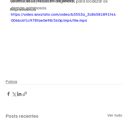
Governo do Estado do Rio de Janeiro
(Bonsucesso) realizam diligências para localizar os 
demais criminosos. 
Rioprevidência
https://video.wixstatic.com/video/b3553a_3c86581891f44
004bc6f1c978fae0e98/360p/mp4/file.mp4
Polícia
Posts recentes
Ver tudo