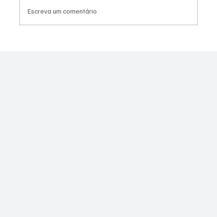
Escreva um comentário
Bandido envolvido em morte de policial no
Muquiço é baleado