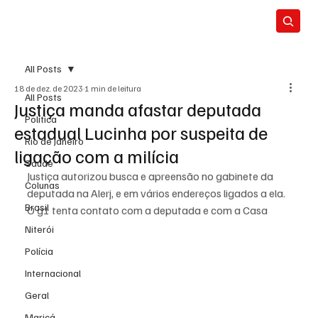
All Posts
18 de dez. de 2023
1 min de leitura
All Posts
Justiça manda afastar deputada
Política
estadual Lucinha por suspeita de
Rio de Janeiro
ligação com a milícia
Saúde
Justiça autorizou busca e apreensão no gabinete da 
Colunas
deputada na Alerj, e em vários endereços ligados a ela. 
Brasil
O g1 tenta contato com a deputada e com a Casa
Niterói
Polícia
Internacional
Geral
Maricá