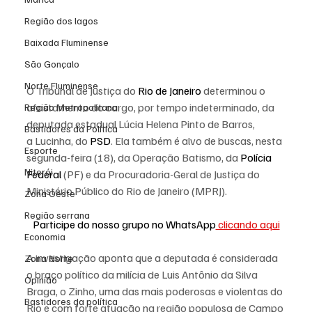
Região dos lagos
Baixada Fluminense
São Gonçalo
Norte Fluminense
O Tribunal de Justiça do 
Rio de Janeiro
 determinou o 
afastamento do cargo, por tempo indeterminado, da 
Região Metropolitana
deputada estadual Lúcia Helena Pinto de Barros, 
Bastidores da Política
a Lucinha, do 
PSD
. Ela também é alvo de buscas, nesta 
Esporte
segunda-feira (18), da Operação Batismo, da 
Polícia 
Niterói
Federal
 (PF) e da Procuradoria-Geral de Justiça do 
Ministério Público do Rio de Janeiro (MPRJ).
Zona Oeste
Região serrana
Participe do nosso grupo no WhatsApp
 clicando aqui
Economia
A investigação aponta que a deputada é considerada 
Zona Norte
o braço político da milícia de Luis Antônio da Silva 
Opinião
Braga, o Zinho, uma das mais poderosas e violentas do 
Bastidores da política
Rio e com forte atuação na região populosa de Campo 