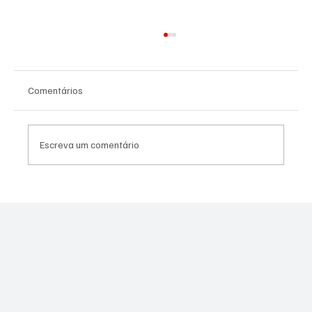
Comentários
Escreva um comentário
Assessor do vereador Túlio do PSOL é
preso por suspeita de estupro coletivo em
Niterói