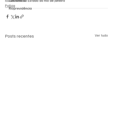
Governo do Estado do Rio de Janeiro
Polícia
Rioprevidência
Posts recentes
Ver tudo