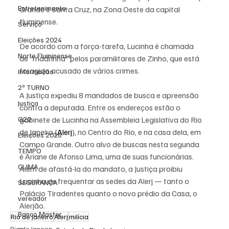
Entretenimento
Grande e Santa Cruz, na Zona Oeste da capital 
fluminense.
Serviço
Eleições 2024
De acordo com a força-tarefa, Lucinha é chamada 
Norte Fluminense
de “madrinha” pelos paramilitares de Zinho, que está 
foragido acusado de vários crimes.
Informação
2º TURNO
A Justiça expediu 8 mandados de busca e apreensão 
Justiça
contra a deputada. Entre os endereços estão o 
gabinete de Lucinha na Assembleia Legislativa do Rio 
G20
de Janeiro (
Alerj
), no Centro do Rio, e na casa dela, em 
Eleições 2026
Campo Grande. Outro alvo de buscas nesta segunda 
TEMPO
é Ariane de Afonso Lima, uma de suas funcionárias.
CLIMA
Além de afastá-la do mandato, a Justiça proibiu 
Lucinha de frequentar as sedes da Alerj — tanto o 
SEGURANÇA
Palácio Tiradentes quanto o novo prédio da Casa, o 
vereador
Alerjão.
Banco Master
Rio de Janeiro
Alerj
milícia
Rio de Janeiro