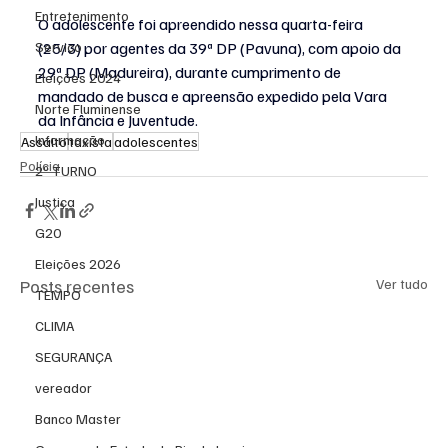
Entretenimento
O adolescente foi apreendido nessa quarta-feira 
Serviço
(25/3) por agentes da 39ª DP (Pavuna), com apoio da 
29ª DP (Madureira), durante cumprimento de 
Eleições 2024
mandado de busca e apreensão expedido pela Vara 
Norte Fluminense
da Infância e Juventude.
Informação
Assalto
taxista
adolescentes
Polícia
2º TURNO
Justiça
G20
Eleições 2026
Posts recentes
Ver tudo
TEMPO
CLIMA
SEGURANÇA
vereador
Banco Master