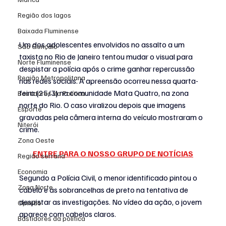
Região dos lagos
Baixada Fluminense
Um dos adolescentes envolvidos no assalto a um 
São Gonçalo
taxista no Rio de Janeiro tentou mudar o visual para 
Norte Fluminense
despistar a polícia após o crime 
ganhar repercussão 
Região Metropolitana
nas redes sociais
. A apreensão ocorreu nessa quarta-
feira (25/3) na comunidade Mata Quatro, na zona 
Bastidores da Política
norte do Rio. O caso viralizou depois que imagens 
Esporte
gravadas pela câmera interna do 
veículo mostraram o 
Niterói
crime
.
Zona Oeste
ENTRE PARA O NOSSO GRUPO DE NOTÍCIAS
Região serrana
Economia
Segundo a Polícia Civil, o menor identificado pintou o 
Zona Norte
cabelo e as sobrancelhas de preto na tentativa de 
despistar as investigações. No vídeo da ação, o jovem 
Opinião
aparece com cabelos claros.
Bastidores da política