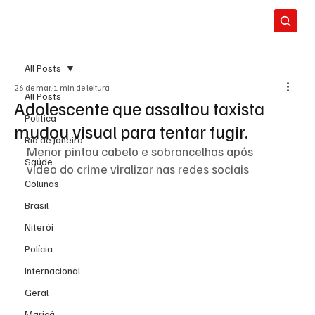
All Posts
26 de mar.
1 min de leitura
All Posts
Adolescente que assaltou taxista
Política
mudou visual para tentar fugir.
Rio de Janeiro
Menor pintou cabelo e sobrancelhas após 
Saúde
vídeo do crime viralizar nas redes sociais
Colunas
Brasil
Niterói
Polícia
Internacional
Geral
Maricá