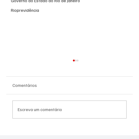
Governo do Estado do Rio de Janeiro
Rioprevidência
Comentários
Escreva um comentário
Bandido envolvido em morte de policial no