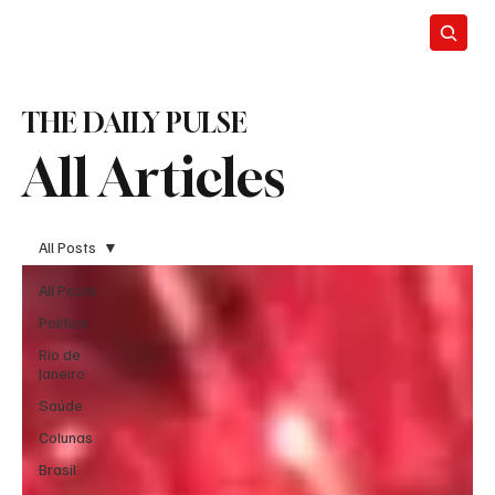
THE DAILY PULSE
All Articles
All Posts
All Posts
Política
Rio de
Janeiro
Saúde
Colunas
Brasil