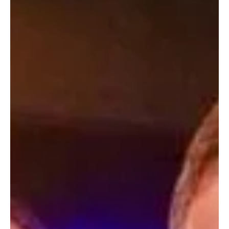
Boicote? Após declarações políticas, Jojo
Todynho é desligada do quadro de musas da
Mocidade
Recentemente a cantora também encerrou seu contrato com uma
marca de cosméticos depois de afirmar seu posicionamento nas
eleições deste...