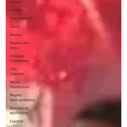
Niterói
Polícia
Internacional
Geral
Maricá
Região dos
lagos
Baixada
Fluminense
São
Gonçalo
Norte
Fluminense
Região
Metropolitana
Bastidores
da Política
Esporte