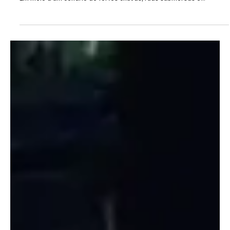
10 de fev.
2 min de leitura
Rio de Janeiro
Com a cidade em caos por causa das chuvas,
Paes prioriza Carnaval e libera mais R$ 51,6
milhões
Com a cidade alagada e moradores enfrentando prejuízos e
abandono, prefeitura prioriza repasses milionários para a folia ”
Em meio a um cenário de fortes chuvas, ruas submersas e
transtornos generalizados para a população, o prefeito Eduardo
Paes autorizou a liberação de R$ 51,6 milhões em recursos
públicos para o Carnaval de 2026. A medida foi formalizada às
vésperas da festa e chama atenção pelo contraste com a
realidade enfrentada diariamente por milhares de cariocas. ENT