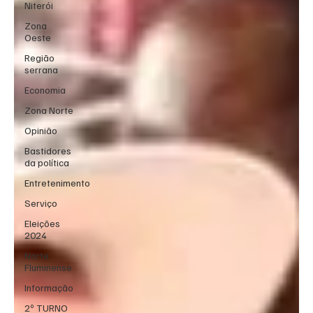
Niterói
Zona
Oeste
Região
serrana
Economia
Zona Norte
Opinião
Bastidores
da política
Entretenimento
Serviço
Eleições
2024
Norte
Fluminense
Informação
2º TURNO