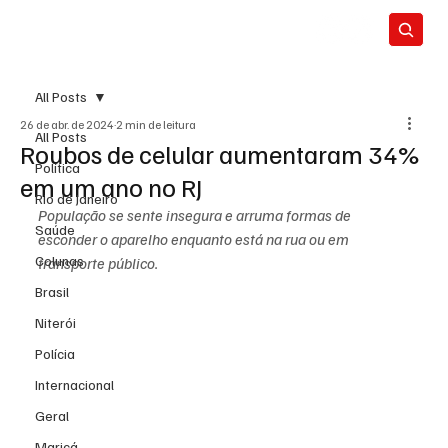
All Posts
26 de abr. de 2024
2 min de leitura
All Posts
Roubos de celular aumentaram 34%
Política
em um ano no RJ
Rio de Janeiro
População se sente insegura e arruma formas de 
Saúde
esconder o aparelho enquanto está na rua ou em 
Colunas
transporte público.
Brasil
Niterói
Polícia
Internacional
Geral
Maricá