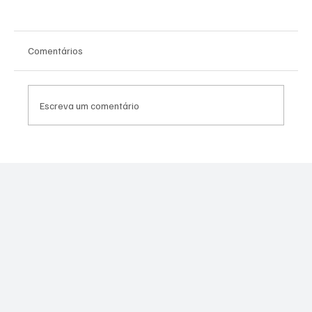
Comentários
Escreva um comentário
Canella muda estratégia para 2026 e pode
disputar vaga na Alerj