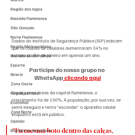
Região dos lagos
Baixada Fluminense
São Gonçalo
Norte Fluminense
Dados do Instituto de Segurança Pública (ISP) indicam 
Região Metropolitana
que os roubos de celulares aumentaram 34% no 
estado do Rio de Janeiro em apenas um ano.
Bastidores da Política
Esporte
Participe do nosso grupo no 
Niterói
WhatsApp
 clicando aqui
Zona Oeste
Em algumas áreas da capital fluminense, o 
Região serrana
crescimento foi de 150%. A população, por sua vez, se 
Economia
sente insegura e tenta “esconder” o aparelho celular 
Zona Norte
enquanto está em público.
Opinião
“Eu mesma boto dentro das calças, 
Bastidores da política