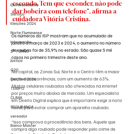
escondo. Tem que esconder, não pode 
Entretenimento
dar bobeira com telefone", afirma a 
Serviço
cuidadora Vitória Cristina.
Eleições 2024
Norte Fluminense
Os números do ISP mostram que no acumulado de 
Informação
janeiro a março de 2023 e 2024, o aumento no número 
de roubos foi de 35,9% no estado. São quase 5 mil 
2º TURNO
casos no primeiro trimestre deste ano.
Justiça
G20
Na capital, as Zonas Sul, Norte e o Centro têm a maior 
parte das ocorrências, com um aumento de 63%.
Eleições 2026
Muitos celulares roubados são oferecidos na internet 
TEMPO
por preços muito abaixo de mercado. Um especialista 
CLIMA
em Direito Digital explica que é importante exigir a nota 
SEGURANÇA
fiscal, para evitar comprar um aparelho roubado.
vereador
“Isso comprova a procedência dos bens. Aquele que 
Banco Master
compra algo roubado pode responder pelo crime de 