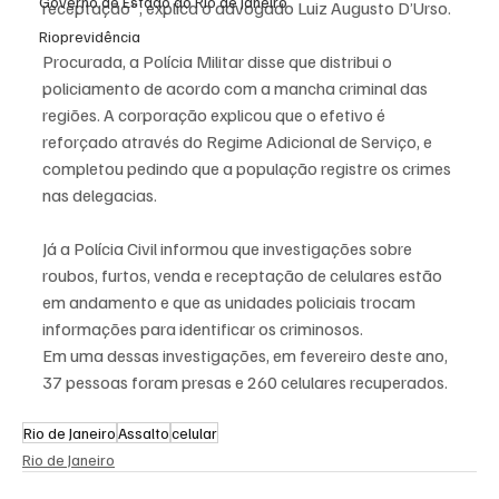
Governo do Estado do Rio de Janeiro
receptação", explica o advogado Luiz Augusto D’Urso.
Rioprevidência
Procurada, a Polícia Militar disse que distribui o 
policiamento de acordo com a mancha criminal das 
regiões. A corporação explicou que o efetivo é 
reforçado através do Regime Adicional de Serviço, e 
completou pedindo que a população registre os crimes 
nas delegacias.
Já a Polícia Civil informou que investigações sobre 
roubos, furtos, venda e receptação de celulares estão 
em andamento e que as unidades policiais trocam 
informações para identificar os criminosos.
Em uma dessas investigações, em fevereiro deste ano, 
37 pessoas foram presas e 260 celulares recuperados.
Rio de Janeiro
Assalto
celular
Rio de Janeiro