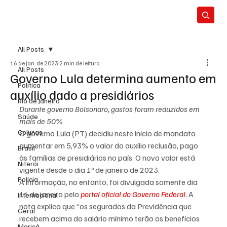
All Posts
16 de jan. de 2023
2 min de leitura
All Posts
Governo Lula determina aumento em
Política
auxílio dado a presidiários
Rio de Janeiro
Durante governo Bolsonaro, gastos foram reduzidos em 
Saúde
mais de 50%
Colunas
O governo Lula (PT) decidiu neste início de mandato 
aumentar em 5,93% o valor do auxílio reclusão, pago 
Brasil
às famílias de presidiários no país. O novo valor está 
Niterói
vigente desde o dia 1º de janeiro de 2023.
Polícia
A informação, no entanto, foi divulgada somente dia 
11 de janeiro pelo 
portal oficial do Governo Federal
. A 
Internacional
nota explica que “os segurados da Previdência que 
Geral
recebem acima do salário mínimo terão os benefícios 
Maricá