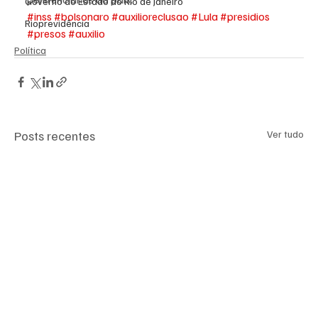
Governo do Estado do Rio de Janeiro
#inss
#bolsonaro
#auxilioreclusao
#Lula
#presidios
Rioprevidência
#presos
#auxilio
Política
Posts recentes
Ver tudo