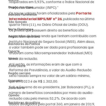
reajustados em 5,93%, conforme o Índice Nacional de 
Região dos lagos
Preços ao Consumidor (INPC).”
Os novos valores foram oficializados pela 
Portaria 
Baixada Fluminense
Interministerial MPS/MF nº 26
, publicada na última 
São Gonçalo
quarta-feira (11), no Diário Oficial da União (DOU).
Norte Fluminense
Os presos que possuem direito ao benefício são 
segurados de baixa renda que tenham contribuído com 
Região Metropolitana
Instituto Nacional do Seguro Social (INSS). Além disso, 
Bastidores da Política
o valor também pode ser dado para profissionais que 
Esporte
atuavam como Microempreendedor Individual (MEI) 
antes da reclusão.
Niterói
Até então, as informações eram de que com a 
Zona Oeste
Reforma da Previdência, o valor do Auxílio-Reclusão 
Região serrana
seria taxado sempre no valor de um salário-mínimo, 
Economia
que em 2023 é de R$ 1.302,00.
Sob o Governo do ex-presidente, Jair Bolsonaro (PL), o 
Zona Norte
número de benefícios concedidos por meio do auxílio-
Opinião
reclusão caiu pelo menos 52,2%. De acordo com 
Bastidores da política
dados divulgados pelo portal 360, em janeiro de 2019, 