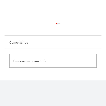
Comentários
Escreva um comentário
Moraes derruba todas as restrições contra
Canella após comprovação de que fuzil era
legal