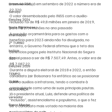
eram 46.750, já em setembro de 2022 o número era de 
Entretenimento
22.320.
Serviço
O valor desembolsado pelo INSS com o auxílio-
Eleições 2024
reclusão foi de R$ 49,8 milhões em janeiro de 2019, 
Norte Fluminense
para R$ 27,4 milhões no ano passado
A previsão orçamentária para os gastos com o 
Informação
benefício para 2023 ainda não foi divulgada, no 
2º TURNO
entanto, o Governo Federal afirmou que o teto dos 
Justiça
benefícios pagos pelo Instituto Nacional do Seguro 
Social passa a ser de R$ 7.507,49. Antes, o valor era de 
G20
R$ 7.087,22.
Eleições 2026
Durante a disputa eleitoral de 2018 e 2022, o então 
TEMPO
candidato Jair Bolsonaro foi enfático ao se posicionar 
CLIMA
contra auxílios a infratores, tendo o combate à 
criminalidade como uma de suas principais pautas.
SEGURANÇA
Já o presidente atual, Lula, defende uma política de 
vereador
“inclusão”, assistencialismo e populismo, o que o fez 
Banco Master
ser o candidato mais votado na maioria das 
penitenciárias do país.