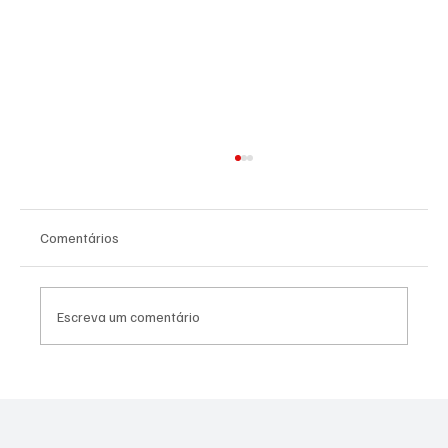
Comentários
Escreva um comentário
Assessor do vereador Túlio do PSOL é
preso por suspeita de estupro coletivo em
Niterói