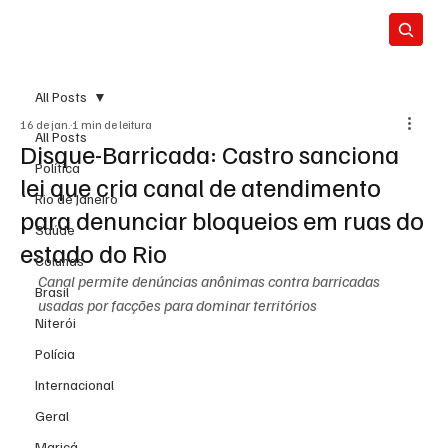
All Posts
16 de jan.
1 min de leitura
All Posts
Disque-Barricada: Castro sanciona
Política
lei que cria canal de atendimento
Rio de Janeiro
para denunciar bloqueios em ruas do
Saúde
estado do Rio
Colunas
Canal permite denúncias anônimas contra barricadas 
Brasil
usadas por facções para dominar territórios
Niterói
Polícia
Internacional
Geral
Maricá