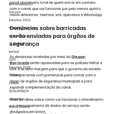
prevê anonimato total de quem entrar em contato 
Entretenimento
com o canal, que vai funcionar por pelo menos quatro 
Serviço
meios diferentes: telefone, site, aplicativo e WhatsApp.
Eleições 2024
Denúncias sobre barricadas 
Norte Fluminense
serão enviadas para órgãos de 
Informação
segurança
2º TURNO
Justiça
As denúncias recebidas por meio do 
Disque-
G20
Barricada
 serão repassadas para as polícias militar e 
Eleições 2026
civil. A lei abre margem para que o governo do estado 
firme parcerias com prefeituras para contar com o 
TEMPO
apoio de órgãos de segurança municipais e para 
CLIMA
expandir a implementação do canal.
SEGURANÇA
vereador
Mais detalhes sobre como vai funcionar o atendimento 
e o armazenamento de dados do serviço serão 
Banco Master
divulgados em breve.