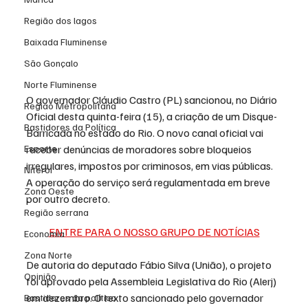
Região dos lagos
Baixada Fluminense
São Gonçalo
Norte Fluminense
O governador Cláudio Castro (PL) sancionou, no 
Diário 
Região Metropolitana
Oficial
 desta quinta-feira (15), a criação de um Disque-
Bastidores da Política
Barricada no estado do Rio. O novo canal oficial vai 
receber denúncias de moradores sobre 
bloqueios 
Esporte
irregulares, impostos por criminosos, em vias públicas
. 
Niterói
A operação do serviço será regulamentada em breve 
Zona Oeste
por outro decreto.
Região serrana
ENTRE PARA O NOSSO GRUPO DE NOTÍCIAS
Economia
Zona Norte
De autoria do deputado Fábio Silva (União), o projeto 
Opinião
foi aprovado pela Assembleia Legislativa do Rio (Alerj) 
em dezembro. O texto sancionado pelo governador 
Bastidores da política