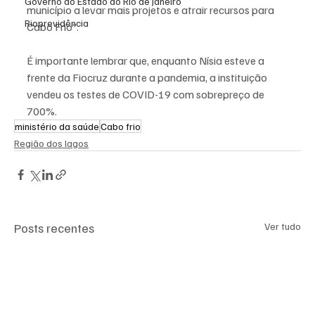
Governo do Estado do Rio de Janeiro
município a levar mais projetos e atrair recursos para 
Rioprevidência
Cabo Frio”.
É importante lembrar que, enquanto Nísia esteve a 
frente da Fiocruz durante a pandemia, a instituição 
vendeu os testes de COVID-19 com sobrepreço de  
700%.
ministério da saúde
Cabo frio
Região dos lagos
Posts recentes
Ver tudo