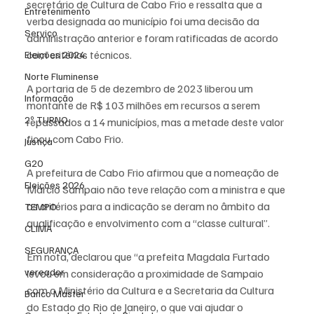
secretário de Cultura de Cabo Frio e ressalta que a 
Entretenimento
verba designada ao município foi uma decisão da 
Serviço
administração anterior e foram ratificadas de acordo 
com critérios técnicos.
Eleições 2024
Norte Fluminense
A portaria de 5 de dezembro de 2023 liberou um 
Informação
montante de R$ 103 milhões em recursos a serem 
2º TURNO
repassados a 14 municípios, mas a metade deste valor 
ficou com Cabo Frio.
Justiça
G20
A prefeitura de Cabo Frio afirmou que a nomeação de 
Eleições 2026
Márcio Sampaio não teve relação com a ministra e que 
os critérios para a indicação se deram no âmbito da 
TEMPO
qualificação e envolvimento com a “classe cultural”.
CLIMA
SEGURANÇA
Em nota, declarou que “a prefeita Magdala Furtado 
vereador
levou em consideração a proximidade de Sampaio 
com o Ministério da Cultura e a Secretaria da Cultura 
Banco Master
do Estado do Rio de Janeiro, o que vai ajudar o 