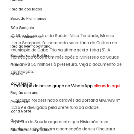
Região dos lagos
Baixada Fluminense
São Gonçalo
O filho da ministra da Saúde, Nísia Trindade, Márcio 
Norte Fluminense
Lima Sampaio, foi nomeado secretário da Cultura do 
Região Metropolitana
município de Cabo Frio na última sexta-feira (5). A 
Bastidores da Política
nomeação ocorre um mês após o Ministério da Saúde 
enviar R$ 55 milhões à prefeitura. Veja o documento de 
Esporte
nomeação.
Niterói
Zona Oeste
Participe do nosso grupo no WhatsApp
 clicando aqui
Região serrana
O recurso foi destinado através da portaria GM/MS nº 
Economia
2.169 e divulgada pela prefeitura da cidade.
Zona Norte
Opinião
A pasta da Saúde argumenta que Nísia não teve 
qualquer relação com a nomeação de seu filho para 
Bastidores da política