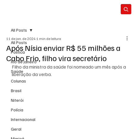
All Posts
11 de jan. de 2024
1 min de leitura
All Posts
Após Nísia enviar R$ 55 milhões a
Política
Cabo Frio, filho vira secretário
Rio de Janeiro
Filho da ministra da saúde foi nomeado um mês após a 
Saúde
liberação da verba.
Colunas
Brasil
Niterói
Polícia
Internacional
Geral
Maricá