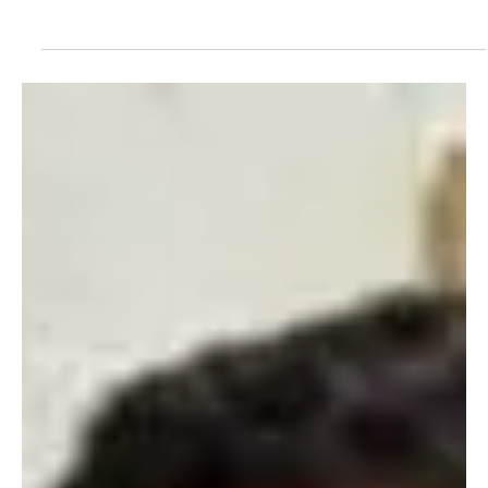
Ônibus do Rio vão aceitar PIX e cartão direto no
validador do Jaé
O Prefeito do Rio, Eduardo Cavaliere, diz que Pix será aceito antes
do dia 30 de maio O prefeito do Rio, Eduardo Cavaliere (PSD),
anunciou na tarde desta sexta-feira (22) que os ônibus municipais
passarão a aceitar pagamento por PIX e cartões de débito e
crédito diretamente nos validadores do sistema Jaé. ENTRE PARA
O NOSSO GRUPO DE NOTÍCIAS Segundo Cavaliere, o pagamento
via PIX começará a funcionar antes mesmo do dia 30 de maio,
data que o dinheiro deixará de ser aceito nos