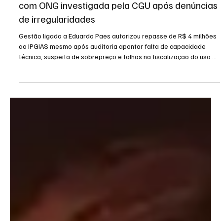
18 de mai.
2 min de leitura
Política
Prefeitura do Rio cancela contrato milionário
com ONG investigada pela CGU após denúncias
de irregularidades
Gestão ligada a Eduardo Paes autorizou repasse de R$ 4 milhões
ao IPGIAS mesmo após auditoria apontar falta de capacidade
técnica, suspeita de sobrepreço e falhas na fiscalização do uso do
dinheiro público. A Prefeitura do Rio de Janeiro decidiu anular um
contrato de R$ 6 milhões firmado com o Instituto de Proteção das