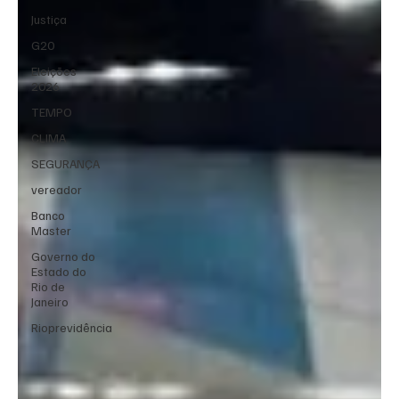
Justiça
G20
Eleições
2026
TEMPO
CLIMA
SEGURANÇA
vereador
Banco
Master
Governo do
Estado do
Rio de
Janeiro
Rioprevidência