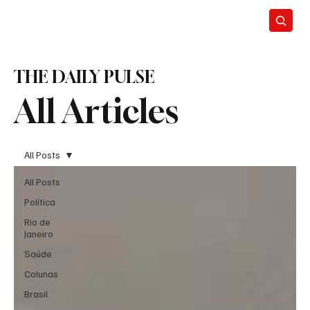
THE DAILY PULSE
All Articles
All Posts
All Posts
Política
Rio de
Janeiro
Saúde
Colunas
Brasil