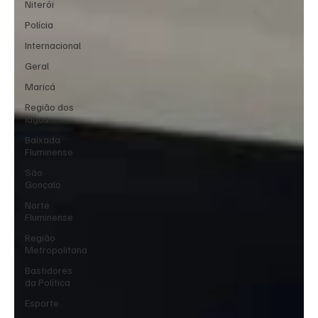
Niterói
Polícia
Internacional
Geral
Maricá
Região dos
lagos
Baixada
Fluminense
São
Gonçalo
Norte
Fluminense
Região
Metropolitana
Bastidores
da Política
Esporte