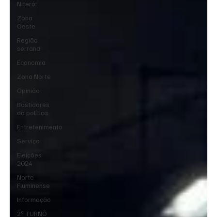
Niterói
Zona
Oeste
Região
serrana
Economia
Zona Norte
Opinião
Bastidores
da política
Entretenimento
Serviço
Eleições
2024
Norte
Fluminense
Informação
2º TURNO