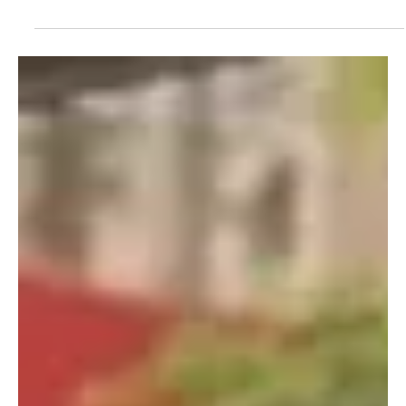
17 de abr.
2 min de leitura
Rio de Janeiro
SHOW DA SHAKIRA CUSTARÁ R$ 15 MILHÕES
AOS COFRES PÚBLICOS DA PREFEITURA DO
RIO.
O valor repete o aporte municipal destinado ao show de Lady
Gaga no ano passado e fica acima dos R$ 10 milhões liberados
para a apresentação de Madonna, em 2024 A Prefeitura do Rio de
Janeiro autorizou um patrocínio de R$ 15 milhões para o show