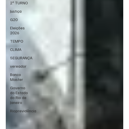
2º TURNO
Justiça
G20
Eleições
2026
TEMPO
CLIMA
SEGURANÇA
vereador
Banco
Master
Governo
do Estado
do Rio de
Janeiro
Rioprevidência