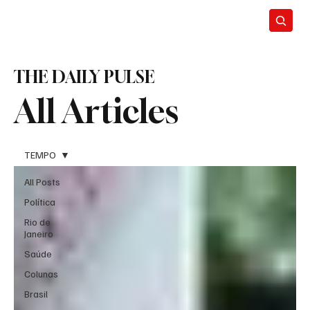
THE DAILY PULSE
All Articles
TEMPO
All Posts
Política
Rio de
Janeiro
Saúde
Colunas
Brasil