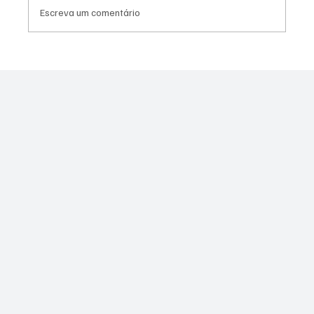
Escreva um comentário
Desabamento de laje deixa 11 pessoas
feridas