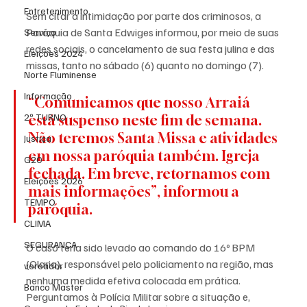
Entretenimento
Sem citar a intimidação por parte dos criminosos, a 
Paróquia de Santa Edwiges informou, por meio de suas 
Serviço
redes sociais, o cancelamento de sua festa julina e das 
Eleições 2024
missas, tanto no sábado (6) quanto no domingo (7).
Norte Fluminense
Informação
“Comunicamos que nosso Arraiá 
2º TURNO
está suspenso neste fim de semana. 
Não teremos Santa Missa e atividades 
Justiça
em nossa paróquia também. Igreja 
G20
fechada. Em breve, retornamos com 
Eleições 2026
mais informações”, informou a 
TEMPO
paróquia.
CLIMA
SEGURANÇA
O caso teria sido levado ao comando do 16º BPM 
(Olaria), responsável pelo policiamento na região, mas 
vereador
nenhuma medida efetiva colocada em prática.  
Banco Master
Perguntamos à Polícia Militar sobre a situação e, 