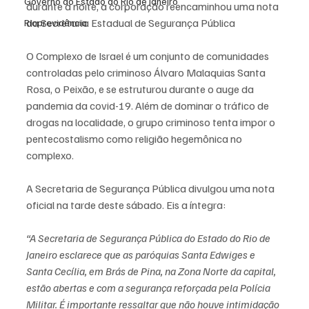
Governo do Estado do Rio de Janeiro
durante a noite, a corporação reencaminhou uma nota 
da Secretaria Estadual de Segurança Pública
Rioprevidência
O Complexo de Israel é um conjunto de comunidades 
controladas pelo criminoso Álvaro Malaquias Santa 
Rosa, o Peixão, e se estruturou durante o auge da 
pandemia da covid-19. Além de dominar o tráfico de 
drogas na localidade, o grupo criminoso tenta impor o 
pentecostalismo como religião hegemônica no 
complexo.
A Secretaria de Segurança Pública divulgou uma nota 
oficial na tarde deste sábado. Eis a íntegra:
“A Secretaria de Segurança Pública do Estado do Rio de 
Janeiro esclarece que as paróquias Santa Edwiges e 
Santa Cecília, em Brás de Pina, na Zona Norte da capital, 
estão abertas e com a segurança reforçada pela Polícia 
Militar. É importante ressaltar que não houve intimidação 