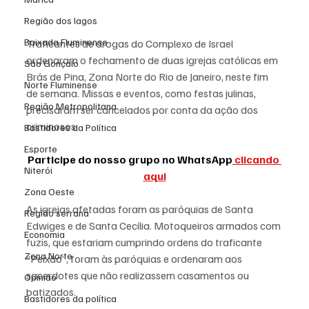
Região dos lagos
Baixada Fluminense
Traficantes de drogas do 
Complexo de Israel
ordenaram o fechamento de duas igrejas católicas em 
São Gonçalo
Brás de Pina, Zona Norte do Rio de Janeiro, neste fim 
Norte Fluminense
de semana. Missas e eventos, como festas julinas, 
Região Metropolitana
precisaram ser cancelados por conta da ação dos 
criminosos.
Bastidores da Política
Esporte
Participe do nosso grupo no WhatsApp
 clicando 
Niterói
aqui
Zona Oeste
As igrejas afetadas foram as paróquias de Santa 
Região serrana
Edwiges e de Santa Cecília. Motoqueiros armados com 
Economia
fuzis, que estariam cumprindo ordens do traficante 
Zona Norte
“Peixão”, foram às paróquias e ordenaram aos 
sacerdotes que não realizassem casamentos ou 
Opinião
batizados.
Bastidores da política