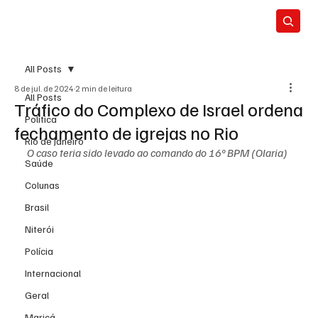
All Posts
8 de jul. de 2024
2 min de leitura
All Posts
Tráfico do Complexo de Israel ordena
Política
fechamento de igrejas no Rio
Rio de Janeiro
O caso teria sido levado ao comando do 16º BPM (Olaria)
Saúde
Colunas
Brasil
Niterói
Polícia
Internacional
Geral
Maricá