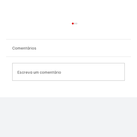
Comentários
Escreva um comentário
Assessor do vereador Túlio do PSOL é
preso por suspeita de estupro coletivo em
Niterói