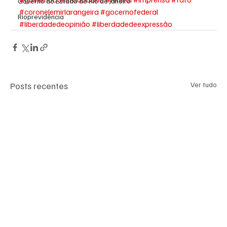
Governo do Estado do Rio de Janeiro
#coronelemirlarangeira
#gocernofederal
Rioprevidência
#liberdadedeopinião
#liberdadedeexpressão
Posts recentes
Ver tudo