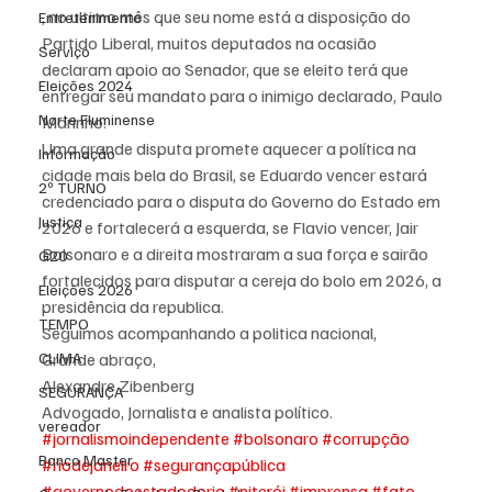
, no ultimo mês que seu nome está a disposição do 
Entretenimento
Partido Liberal, muitos deputados na ocasião 
Serviço
declaram apoio ao Senador, que se eleito terá que 
Eleições 2024
entregar seu mandato para o inimigo declarado, Paulo 
Norte Fluminense
Marinho.
Uma grande disputa promete aquecer a política na 
Informação
cidade mais bela do Brasil, se Eduardo vencer estará 
2º TURNO
credenciado para o disputa do Governo do Estado em 
Justiça
2026 e fortalecerá a esquerda, se Flavio vencer, Jair 
Bolsonaro e a direita mostraram a sua força e sairão 
G20
fortalecidos para disputar a cereja do bolo em 2026, a 
Eleições 2026
presidência da republica.
TEMPO
Seguimos acompanhando a politica nacional,
CLIMA
Grande abraço,
Alexandre Zibenberg
SEGURANÇA
Advogado, Jornalista e analista político.
vereador
#jornalismoindependente
#bolsonaro
#corrupção
Banco Master
#riodejaneiro
#segurançapública
#governodoestadodorio
#niterói
#imprensa
#fato