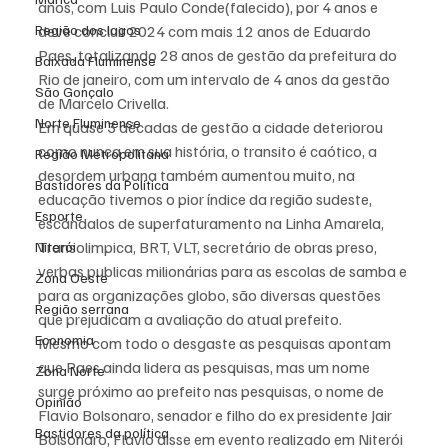
anos, com Luis Paulo Conde(falecido), por 4 anos e 
Região dos lagos
deve concluir 2024 com mais 12 anos de Eduardo 
Paes, totalizando 28 anos de gestão da prefeitura do 
Baixada Fluminense
Rio de janeiro, com um intervalo de 4 anos da gestão 
São Gonçalo
de Marcelo Crivella.
Norte Fluminense
Em quase 3 décadas de gestão a cidade deteriorou 
como nunca em sua história, o transito é caótico, a 
Região Metropolitana
desordem urbana também aumentou muito, na 
Bastidores da Política
educação tivemos o pior índice da região sudeste, 
Esporte
escândalos de superfaturamento na Linha Amarela, 
Transolimpica, BRT, VLT, secretário de obras preso, 
Niterói
verbas publicas milionárias para as escolas de samba e 
Zona Oeste
para as organizações globo, são diversas questões 
Região serrana
que prejudicam a avaliação do atual prefeito.
Economia
Mesmo com todo o desgaste as pesquisas apontam 
que Paes ainda lidera as pesquisas, mas um nome 
Zona Norte
surge próximo ao prefeito nas pesquisas, o nome de 
Opinião
Flavio Bolsonaro, senador e filho do ex presidente Jair 
Bastidores da política
Bolsonaro, Flavio disse em evento realizado em Niterói 