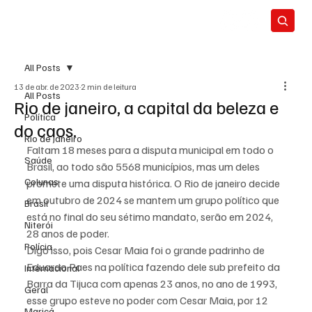
All Posts
13 de abr. de 2023
2 min de leitura
All Posts
Rio de janeiro, a capital da beleza e
Política
do caos.
Rio de Janeiro
Faltam 18 meses para a disputa municipal em todo o 
Saúde
Brasil, ao todo são 5568 municípios, mas um deles 
Colunas
promete uma disputa histórica. O Rio de janeiro decide 
em outubro de 2024 se mantem um grupo político que 
Brasil
está no final do seu sétimo mandato, serão em 2024, 
Niterói
28 anos de poder.
Polícia
Digo isso, pois Cesar Maia foi o grande padrinho de 
Eduardo Paes na política fazendo dele sub prefeito da 
Internacional
Barra da Tijuca com apenas 23 anos, no ano de 1993, 
Geral
esse grupo esteve no poder com Cesar Maia, por 12 
Maricá