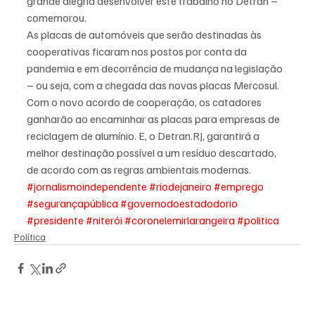
grande alegria desenvolver este trabalho no Detran – 
comemorou.
As placas de automóveis que serão destinadas às 
cooperativas ficaram nos postos por conta da 
pandemia e em decorrência de mudança na legislação 
– ou seja, com a chegada das novas placas Mercosul. 
Com o novo acordo de cooperação, os catadores 
ganharão ao encaminhar as placas para empresas de 
reciclagem de alumínio. E, o Detran.RJ, garantirá a 
melhor destinação possível a um resíduo descartado, 
de acordo com as regras ambientais modernas.
#jornalismoindependente
#riodejaneiro
#emprego
#segurançapública
#governodoestadodorio
#presidente
#niterói
#coronelemirlarangeira
#politica
Política