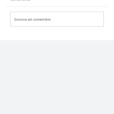
Escreva um comentário
Moraes derruba todas as restrições contra
Canella após comprovação de que fuzil era
legal