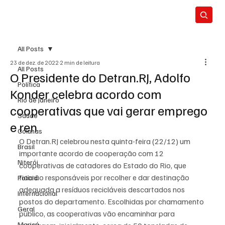
All Posts
23 de dez. de 2022
2 min de leitura
All Posts
O Presidente do Detran.RJ, Adolfo
Política
Konder celebra acordo com
Rio de Janeiro
cooperativas que vai gerar emprego
Saúde
e ren
Colunas
O Detran.RJ celebrou nesta quinta-feira (22/12) um 
Brasil
importante acordo de cooperação com 12 
Niterói
cooperativas de catadores do Estado do Rio, que 
ficarão responsáveis por recolher e dar destinação 
Polícia
adequada a resíduos recicláveis descartados nos 
Internacional
postos do departamento. Escolhidas por chamamento 
Geral
público, as cooperativas vão encaminhar para 
Maricá