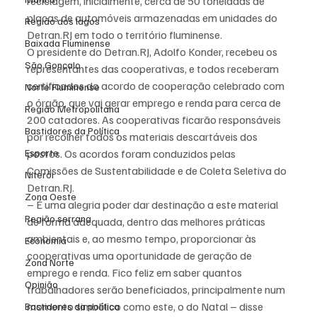
reciclagem, inicialmente, cerca de 50 toneladas de 
placas de automóveis armazenadas em unidades do 
Região dos lagos
Detran.RJ em todo o território fluminense.
Baixada Fluminense
O presidente do Detran.RJ, Adolfo Konder, recebeu os 
São Gonçalo
representantes das cooperativas, e todos receberam 
certificados do acordo de cooperação celebrado com 
Norte Fluminense
o órgão, que vai gerar emprego e renda para cerca de 
Região Metropolitana
200 catadores. As cooperativas ficarão responsáveis 
Bastidores da Política
por recolher todos os materiais descartáveis dos 
Esporte
postos. Os acordos foram conduzidos pelas 
Comissões de Sustentabilidade e de Coleta Seletiva do 
Niterói
Detran.RJ.
Zona Oeste
– É uma alegria poder dar destinação a este material 
Região serrana
de forma adequada, dentro das melhores práticas 
ambientais e, ao mesmo tempo, proporcionar às 
Economia
cooperativas uma oportunidade de geração de 
Zona Norte
emprego e renda. Fico feliz em saber quantos 
Opinião
trabalhadores serão beneficiados, principalmente num 
momento simbólico como este, o do Natal – disse 
Bastidores da política