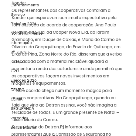
Konder.
Entretenimento
Os representantes das cooperativas contaram a 
Serviço
Konder que esperavam com muita expectativa pela 
Eleições 2024
formalização do acordo de cooperação. Ana Paula 
Serafim da Silva, da Cooper Nova Era, do Jardim 
Norte Fluminense
Gramacho, em Duque de Caxias, e Maria do Carmo de 
Informação
Oliveira, da Coopquitungo, da Favela do Quitungo, em 
2º TURNO
Brás de Pina, Zona Norte do Rio, disseram que a verba 
arrecadada com o material reciclável ajudará a 
Justiça
aumentar a renda dos catadores e ainda permitirá que 
G20
as cooperativas façam novos investimentos em 
Eleições 2026
máquinas e equipamentos.
TEMPO
– Esse acordo chega num momento mágico para 
nossas cooperativas. Na Coopquitungo, quando eu 
CLIMA
falei que viria ao Detran assinar, você não imagina a 
SEGURANÇA
felicidade de todos. É um grande presente de Natal –
vereador
 disse Maria do Carmo.
O presidente do Detran.RJ informou aos 
Banco Master
representantes que a Comissão de Segurança no 