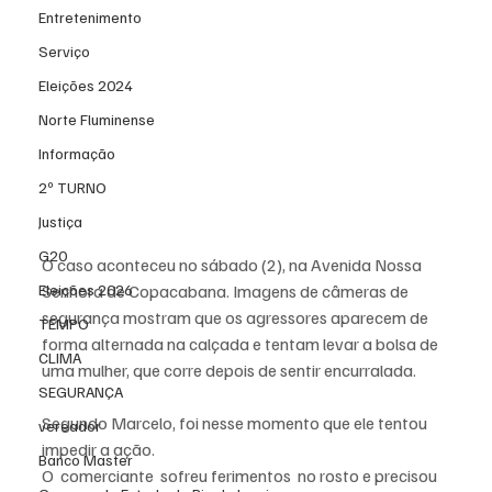
Entretenimento
Serviço
Eleições 2024
Norte Fluminense
Informação
2º TURNO
Justiça
G20
O caso aconteceu no sábado (2), na Avenida Nossa 
Eleições 2026
Senhora de Copacabana. Imagens de câmeras de 
segurança mostram que os agressores aparecem de 
TEMPO
forma alternada na calçada e tentam levar a bolsa de 
CLIMA
uma mulher, que corre depois de sentir encurralada.
SEGURANÇA
Segundo Marcelo, foi nesse momento que ele tentou 
vereador
impedir a ação.  
Banco Master
O  comerciante  sofreu ferimentos  no rosto e precisou  