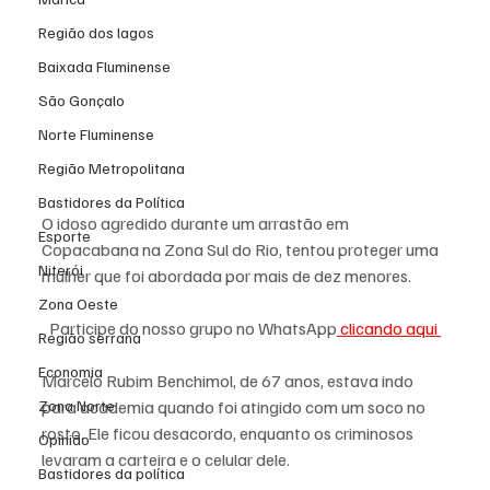
Região dos lagos
Baixada Fluminense
São Gonçalo
Norte Fluminense
Região Metropolitana
Bastidores da Política
O idoso agredido durante um arrastão em 
Esporte
Copacabana na Zona Sul do Rio, tentou proteger uma 
Niterói
mulher que foi abordada por mais de dez menores.  
Zona Oeste
Participe do nosso grupo no WhatsApp
 clicando aqui 
Região serrana
Economia
Marcelo Rubim Benchimol, de 67 anos, estava indo 
Zona Norte
para academia quando foi atingido com um soco no 
rosto. Ele ficou desacordo, enquanto os criminosos 
Opinião
levaram a carteira e o celular dele.
Bastidores da política