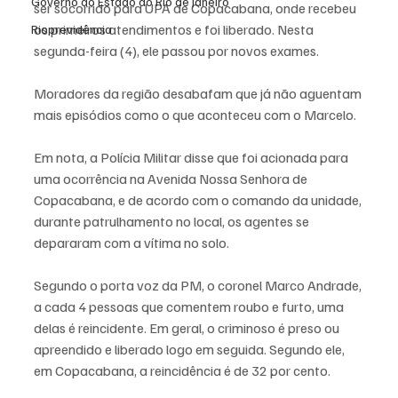
Governo do Estado do Rio de Janeiro
ser socorrido para UPA de Copacabana, onde recebeu 
os primeiros atendimentos e foi liberado. Nesta 
Rioprevidência
segunda-feira (4), ele passou por novos exames.
Moradores da região desabafam que já não aguentam 
mais episódios como o que aconteceu com o Marcelo.
Em nota, a Polícia Militar disse que foi acionada para 
uma ocorrência na Avenida Nossa Senhora de 
Copacabana, e de acordo com o comando da unidade, 
durante patrulhamento no local, os agentes se 
depararam com a vítima no solo.  
Segundo o porta voz da PM, o coronel Marco Andrade, 
a cada 4 pessoas que comentem roubo e furto, uma 
delas é reincidente. Em geral, o criminoso é preso ou 
apreendido e liberado logo em seguida. Segundo ele, 
em Copacabana, a reincidência é de 32 por cento.