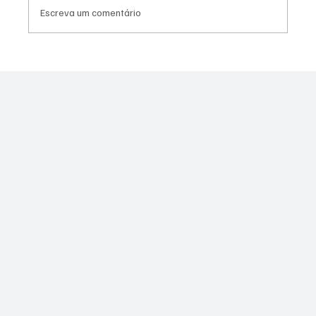
Escreva um comentário
Canella muda estratégia para 2026 e pode
disputar vaga na Alerj