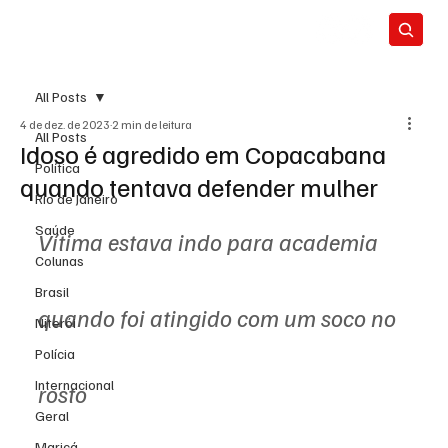
All Posts
4 de dez. de 2023
2 min de leitura
All Posts
Idoso é agredido em Copacabana
Política
quando tentava defender mulher
Rio de Janeiro
Saúde
Vítima estava indo para academia 
Colunas
Brasil
quando foi atingido com um soco no 
Niterói
Polícia
Internacional
rosto
Geral
Maricá