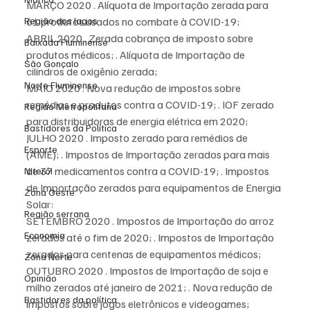
MARÇO 2020 . Alíquota de Importação zerada para 
Região dos lagos
61 produtos usados no combate à COVID-19;
ABRIL 2020 . Zerada cobrança de imposto sobre 
Baixada Fluminense
produtos médicos; . Alíquota de Importação de 
São Gonçalo
cilindros de oxigênio zerada;
Norte Fluminense
MAIO 2020 . Nova redução de impostos sobre 
remédios e produtos contra a COVID-19; . IOF zerado 
Região Metropolitana
para distribuidoras de energia elétrica em 2020;
Bastidores da Política
JULHO 2020 . Imposto zerado para remédios de 
Esporte
(AME); . Impostos de Importação zerados para mais 
de 37 medicamentos contra a COVID-19; . Impostos 
Niterói
de Importação zerados para equipamentos de Energia 
Zona Oeste
Solar:
Região serrana
SETEMBRO 2020 . Impostos de Importação do arroz 
Economia
zerados até o fim de 2020; . Impostos de Importação 
zerados para centenas de equipamentos médicos;
Zona Norte
OUTUBRO 2020 . Impostos de Importação de soja e 
Opinião
milho zerados até janeiro de 2021; . Nova redução de 
Bastidores da política
impostos sobre jogos eletrônicos e videogames;