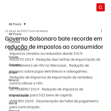
All Posts
21 de jul. de 2022
3 min de leitura
All Posts
Governo Bolsonaro bate recorde em
Política
redução de impostos ao consumidor
Rio de Janeiro
Impostos zerados ou reduzidos desde 2019:
Saúde
AGOSTO 2019 . Redução das tarlfas de importação de 
Colunas
medicamento de HIV no Mercosul; . Redução de 
Imposto sobre jogos eletrônicos e videogames; . 
Brasil
Redução de Impostos de importação de remédios 
Niterói
contra câncer e HIV;
Polícia
SETEMBRO 2019 . Redução de Impostos de 
importação para 532 bens de capital;
Internacional
JANEIRO 2020 . Desoneração da folha de pagamento 
Geral
para contratação;
Maricá