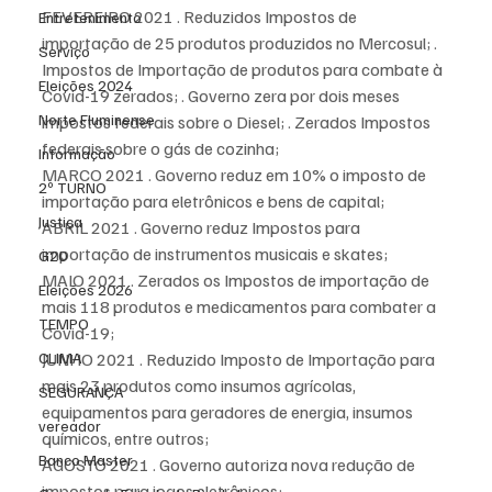
FEVEREIRO 2021 . Reduzidos Impostos de 
Entretenimento
importação de 25 produtos produzidos no Mercosul; . 
Serviço
Impostos de Importação de produtos para combate à 
Eleições 2024
Covid-19 zerados; . Governo zera por dois meses 
Norte Fluminense
impostos federais sobre o Diesel; . Zerados Impostos 
federais sobre o gás de cozinha;
Informação
MARCO 2021 . Governo reduz em 10% o imposto de 
2º TURNO
importação para eletrônicos e bens de capital;
Justiça
ABRIL 2021 . Governo reduz Impostos para 
importação de instrumentos musicais e skates;
G20
MAIO 2021 . Zerados os Impostos de importação de 
Eleições 2026
mais 118 produtos e medicamentos para combater a 
TEMPO
Covid-19;
CLIMA
JUNHO 2021 . Reduzido Imposto de Importação para 
mais 23 produtos como insumos agrícolas, 
SEGURANÇA
equipamentos para geradores de energia, insumos 
vereador
químicos, entre outros;
Banco Master
AGOSTO 2021 . Governo autoriza nova redução de 
impostos para jogos eletrônicos;