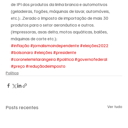
de IPI dos produtos da linha branca e automotivos 
(geladeiras, fogões, máquinas de lavar, automóveis, 
etc.); .Zerado o Imposto de importação de mais 30 
produtos para o setor aeronáutico e outros. 
(Impressoras, asas delta, motos aquáticas, balões, 
máquinas de corte etc.);
#inflação
#jornalismoindependente
#eleições2022
#bolsonaro
#eleições
#presidente
#coronelemirlarangeira
#politica
#governofederal
#preço
#reduçãodeimposto
Política
Posts recentes
Ver tudo