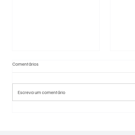
Comentários
Escreva um comentário
Fiscalização em cemitério de
PL Nite
Niterói revela ossadas
eleitor
expostas e indícios de crimes
lideran
ambientais
represe