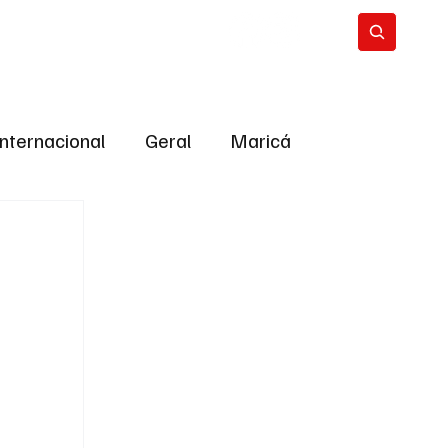
Internacional
Geral
Maricá
tropolitana
Bastidores da Política
ião
Bastidores da política
URNO