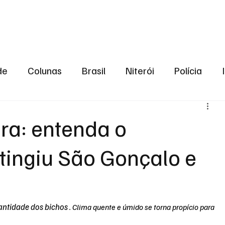
aneiro
Política
Bastidores da Política
de
Colunas
Brasil
Niterói
Polícia
São Gonçalo
Norte Fluminense
Região Me
ra: entenda o
tingiu São Gonçalo e
gião serrana
Economia
Zona Norte
Opin
2024
Norte Fluminense
Informação
2º T
ntidade dos bichos 
. 
Clima quente e úmido se torna propício para 