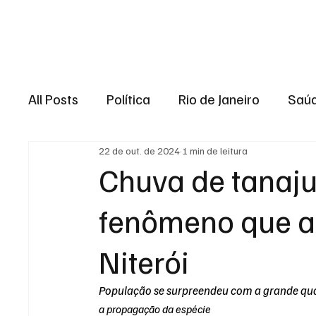
Brasil
Rio de J
All Posts
Política
Rio de Janeiro
Saú
22 de out. de 2024
1 min de leitura
Região dos lagos
Baixada Fluminense
Chuva de tanaju
fenômeno que a
Esporte
Niterói
Zona Oeste
Re
Niterói
Entretenimento
Serviço
Eleições 
População se surpreendeu com a grande qua
a propagação da espécie