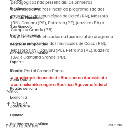
pedagógicas não presenciais. Os primeiros 
Região dos lagos
beneficiados na fase inicial do programa são dos 
estudantes dos municípios de Caicó (RN), Mossoró 
Baixada Fluminense
(RN), Caruaru (PE), Petrolina (PE), Juazeiro (BA) e 
São Gonçalo
Campina Grande (PB).
Norte Fluminense
Os primeiros beneficiados na fase inicial do programa 
são dos estudantes dos municípios de Caicó (RN), 
Região Metropolitana
Mossoró (RN), Caruaru (PE), Petrolina (PE), Juazeiro 
Bastidores da Política
(BA) e Campina Grande (PB).
Esporte
Fonte: Portal Grande Ponto
Niterói
#jornalismoindependente
#bolsonaro
#presidente
Zona Oeste
#coronelemirlarangeira
#politica
#governofederal
Região serrana
Política
Economia
Zona Norte
Opinião
Bastidores da política
Posts recentes
Ver tudo