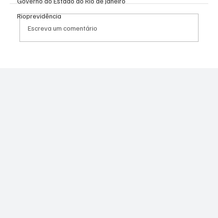
Governo do Estado do Rio de Janeiro
Rioprevidência
Escreva um comentário
Moraes derruba todas as restrições contra
Canella após comprovação de que fuzil era
legal