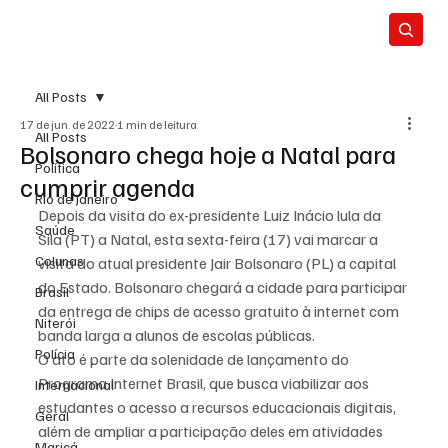
All Posts
17 de jun. de 2022
1 min de leitura
All Posts
Bolsonaro chega hoje a Natal para
Política
cumprir agenda
Rio de Janeiro
Depois da visita do ex-presidente Luiz Inácio lula da 
Saúde
Sila (PT) a Natal, esta sexta-feira (17) vai marcar a 
Colunas
visita do atual presidente Jair Bolsonaro (PL) a capital 
do Estado. Bolsonaro chegará a cidade para participar 
Brasil
da entrega de chips de acesso gratuito à internet com 
Niterói
banda larga a alunos de escolas públicas.
Polícia
O ato é parte da solenidade de lançamento do 
Programa Internet Brasil, que busca viabilizar aos 
Internacional
estudantes o acesso a recursos educacionais digitais, 
Geral
além de ampliar a participação deles em atividades 
Maricá