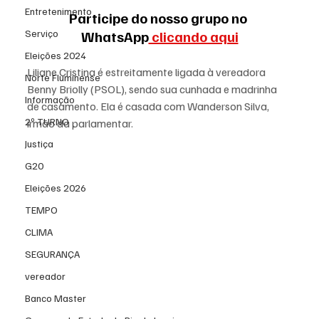
Entretenimento
Participe do nosso grupo no 
Serviço
WhatsApp
 clicando aqui
Eleições 2024
Liliane Cristina é estreitamente ligada à vereadora 
Norte Fluminense
Benny Briolly (PSOL), sendo sua cunhada e madrinha 
Informação
de casamento. Ela é casada com Wanderson Silva, 
2º TURNO
irmão da parlamentar.
Justiça
G20
Eleições 2026
TEMPO
CLIMA
SEGURANÇA
vereador
Banco Master