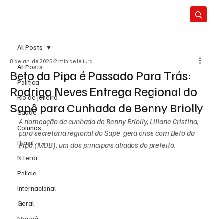
All Posts
8 de jan. de 2025
2 min de leitura
All Posts
Beto da Pipa é Passado Para Trás:
Política
Rodrigo Neves Entrega Regional do
Rio de Janeiro
Sapê para Cunhada de Benny Briolly
Saúde
A nomeação da cunhada de Benny Briolly, Liliane Cristina, 
Colunas
para secretaria regional do Sapê  gera crise com Beto da 
Brasil
Pipa (MDB), um dos principais aliados do prefeito.
Niterói
Polícia
Internacional
Geral
Maricá