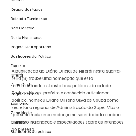
Região dos lagos
Baixada Fluminense
São Gonçalo
Norte Fluminense
Região Metropolitana
Bastidores da Política
Esporte
A publicação do Diário Oficial de Niterói nesta quarta-
Niterói
feira (8) trouxe uma nomeação que está 
Zona Oeste
movimentando os bastidores políticos da cidade. 
Rodrigo Neves, prefeito e conhecido articulador 
Região serrana
político, nomeou Liliane Cristina Silva de Souza como 
Economia
secretária regional de Administração do Sapê. Mas o 
Zona Norte
que seria mais uma mudança no secretariado acabou 
gerando indignação e especulações sobre as intenções 
Opinião
do prefeito.
Bastidores da política