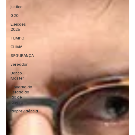
Justiça
G20
Eleições
2026
TEMPO
CLIMA
SEGURANÇA
vereador
Banco
Master
Governo do
Estado do
Rio de
Janeiro
Rioprevidência