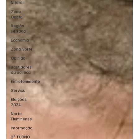
Niterói
Zona
Oeste
Região
serrana
Economia
Zona Norte
Opinião
Bastidores
da política
Entretenimento
Serviço
Eleições
2024
Norte
Fluminense
Informação
2º TURNO