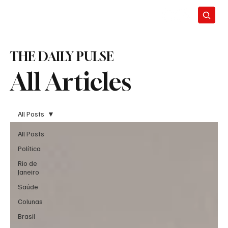
THE DAILY PULSE
All Articles
All Posts
All Posts
Política
Rio de
Janeiro
Saúde
Colunas
Brasil