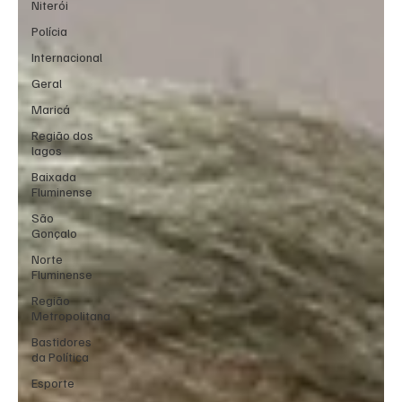
Niterói
Polícia
Internacional
Geral
Maricá
Região dos
lagos
Baixada
Fluminense
São
Gonçalo
Norte
Fluminense
Região
Metropolitana
Bastidores
da Política
Esporte