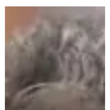
Procuradoria-Geral da República (PGR) defendeu nesta terça-
feira (7) que o Rio de Janeiro realize eleição direta para escolher o
novo governador em mandato-tampão, após a renúncia de
Cláudio Castro (PL-RJ). O posicionamento foi apresentado às
vésperas do julgamento no Supremo Tribunal Fede