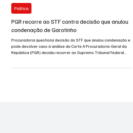
2 de abr.
1 min de leitura
Política
PGR recorre ao STF contra decisão que anulou
condenação de Garotinho
Procuradoria questiona decisão do STF que anulou condenação e
pode devolver caso à análise da Corte A Procuradoria-Geral da
República (PGR) decidiu recorrer ao Supremo Tribunal Federal
(STF) contra a decisão que anulou a condenação do ex-
governador do Rio, Anthony Garotinho. ENTRE PARA O NOSSO
GRUPO DE NOTÍCIAS Essa decisão foi tomada pelo ministro
Cristiano Zanin, que considerou que as provas usadas no
processo eram ilegais. Por causa disso, toda a condenação foi
cancelada —