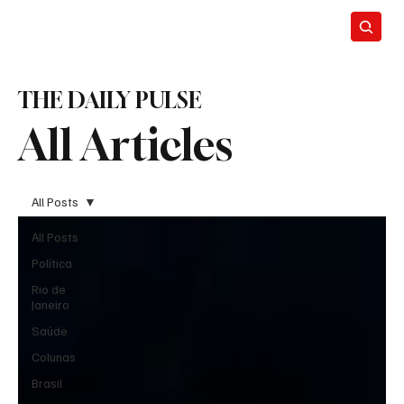
THE DAILY PULSE
All Articles
All Posts
All Posts
Política
Rio de
Janeiro
Saúde
Colunas
Brasil