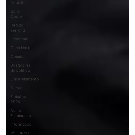
Niterói
Zona
Oeste
Região
serrana
Economia
Zona Norte
Opinião
Bastidores
da política
Entretenimento
Serviço
Eleições
2024
Norte
Fluminense
Informação
2º TURNO