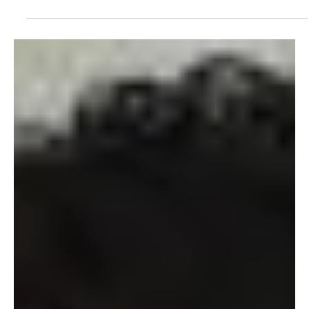
Polícia
MPRJ recomenda que torcidas organizadas de
Flamengo e Vasco sejam suspensas após
confusão no Maracanã
Os líderes das organizadas de Flamengo e Vasco têm o prazo de
cinco dias para apresentar explicações formais sobre os
incidentes O Ministério Público do Rio (MPRJ) recomendou que as
torcidas organizadas Jovem do Flamengo e Força Jovem do Vasco
sejam suspensas por dez jogos. O pedido leva em conta uma
confusão entre torcedores no último clássico entre os dois clubes,
que terminou em pancadaria no estádio Maracanã. Um jovem que
estava no local foi atingido por uma bala de borra