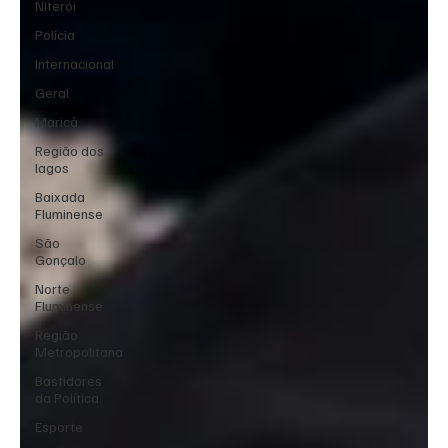
Niterói
Polícia
Internacional
Geral
Maricá
Região dos
lagos
Baixada
Fluminense
São
Gonçalo
Norte
Fluminense
Região
Metropolitana
Bastidores
da Política
Esporte