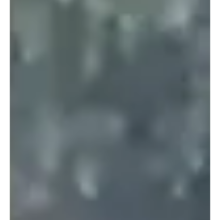
desta quinta-feira (18), R$ 166 mil na casa do deputado estadual
Val Ceasa (PRD). O parlamentar é alvo de mandados de busca e
apreensão,. que estão sendo cumpridos ainda no gabinete da
Assembleia Legislativa, na Ceasa, em endereços do ex-vereador
Ulisses Marins e de um ex-assessor. Ma