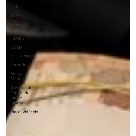
Justiça
G20
Eleições
2026
TEMPO
CLIMA
SEGURANÇA
vereador
Banco
Master
Governo do
Estado do
Rio de
Janeiro
Rioprevidência