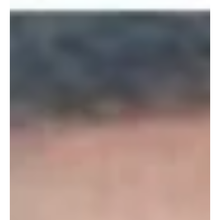
Região dos lagos
Goleiro Bruno é preso em São Pedro da Aldeia
após 2 meses foragido
Condenado pelo assassinato de Eliza Samudio, Bruno teve a
liberdade condicional revogada após descumprimento de regras
O goleiro Bruno Fernandes, condenado pelo assassinato da
modelo Eliza Samudio, em 2013, foi preso na manhã desta sexta-
feira (8/5), no Rio de Janeiro, após passar dois meses foragido.
ENTRE PARA O NOSSO GRUPO DE NOTÍCIAS De acordo com a
Polícia Militar do Rio de Janeiro, a prisão ocorreu em São Pedro da
Aldeia, na Região dos Lagos. A ocorrência foi encaminhad