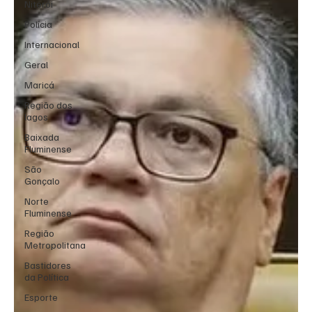
Niterói
Polícia
Internacional
Geral
Maricá
Região dos
lagos
Baixada
Fluminense
São
Gonçalo
Norte
Fluminense
Região
Metropolitana
Bastidores
da Política
Esporte