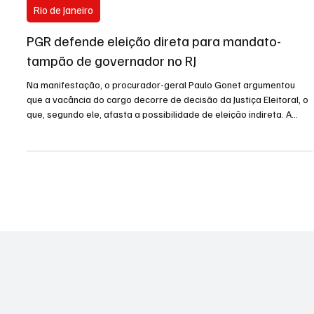
7 de abr.
2 min de leitura
Rio de Janeiro
PGR defende eleição direta para mandato-
tampão de governador no RJ
Na manifestação, o procurador-geral Paulo Gonet argumentou
que a vacância do cargo decorre de decisão da Justiça Eleitoral, o
que, segundo ele, afasta a possibilidade de eleição indireta. A
Procuradoria-Geral da República (PGR) defendeu nesta terça-
feira (7) que o Rio de Janeiro realize eleição direta para escolher o
novo governador em mandato-tampão, após a renúncia de
Cláudio Castro (PL-RJ). O posicionamento foi apresentado às
vésperas do julgamento no Supremo Tribunal Fede