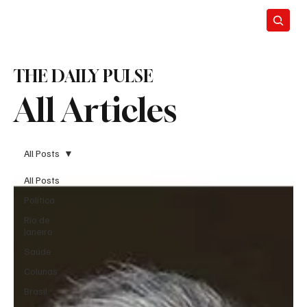
THE DAILY PULSE
All Articles
All Posts
All Posts
Política
Rio de
Janeiro
Saúde
Colunas
Brasil