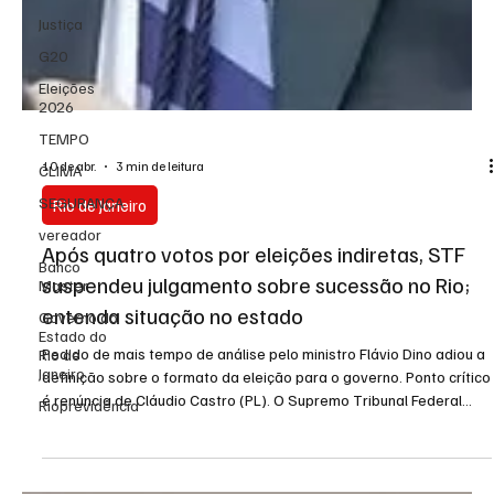
Justiça
G20
Eleições
2026
TEMPO
CLIMA
SEGURANÇA
10 de abr.
3 min de leitura
vereador
Rio de Janeiro
Banco
Master
Após quatro votos por eleições indiretas, STF
Governo do
suspendeu julgamento sobre sucessão no Rio;
Estado do
entenda situação no estado
Rio de
Janeiro
Pedido de mais tempo de análise pelo ministro Flávio Dino adiou a
Rioprevidência
definição sobre o formato da eleição para o governo. Ponto crítico
é renúncia de Cláudio Castro (PL). O Supremo Tribunal Federal
(STF) suspendeu o julgamento que vai definir como será escolhido
o próximo governador do Rio de Janeiro após a saída de Cláudio