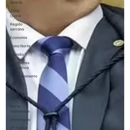
Niterói
Zona
Oeste
Região
serrana
Economia
Zona Norte
Opinião
Bastidores
da política
Entretenimento
Serviço
Eleições
2024
Norte
Fluminense
Informação
2º TURNO