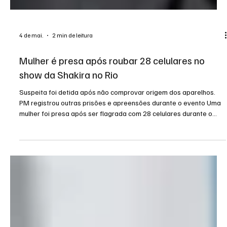
4 de mai.
2 min de leitura
Mulher é presa após roubar 28 celulares no
show da Shakira no Rio
Suspeita foi detida após não comprovar origem dos aparelhos.
PM registrou outras prisões e apreensões durante o evento Uma
mulher foi presa após ser flagrada com 28 celulares durante o
show da cantora Shakira, realizado na noite de sábado (2/5), na
Praia de Copacabana, na zona sul do Rio de Janeiro. ENTRE PARA O
GRUPO NOTÍCIA DO RIO Antonia Mirella Silva Tabosa foi detida na
Avenida Brasil por agentes do Batalhão de Rondas Especiais e
Controle de Multidões (Recom). Ela é susp