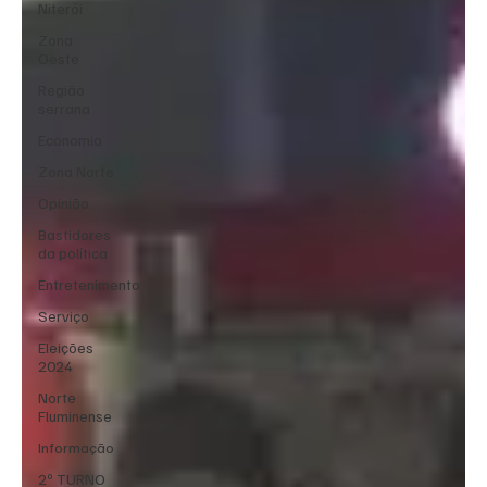
Niterói
Zona
Oeste
Região
serrana
Economia
Zona Norte
Opinião
Bastidores
da política
Entretenimento
Serviço
Eleições
2024
Norte
Fluminense
Informação
2º TURNO