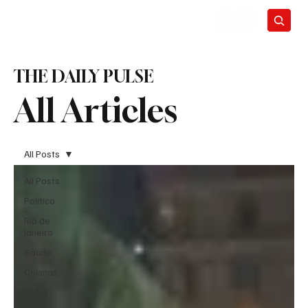
THE DAILY PULSE
All Articles
All Posts
All Posts
Política
Rio de
Janeiro
Saúde
Colunas
Brasil