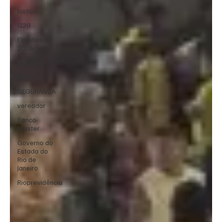
Justiça
G20
Eleições
2026
TEMPO
CLIMA
SEGURANÇA
vereador
Banco
Master
Governo do
Estado do
Rio de
Janeiro
Rioprevidência