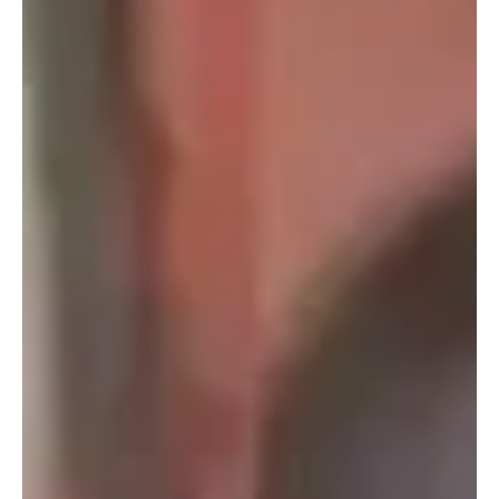
ENTRE PARA O NOSSO GRUPO DE NOTÍCIAS O idoso mora no Brasil
há dois anos. De acordo com o relato da vítima, a confusão teve
início devido à reclamação do estrangeiro sobre a