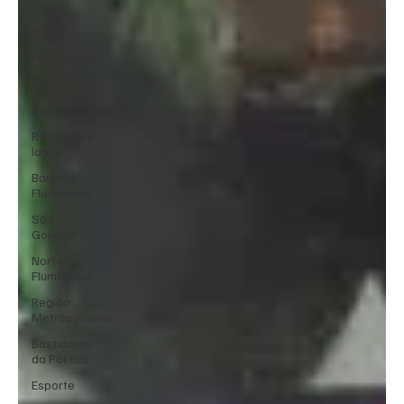
Niterói
Polícia
Internacional
Geral
Maricá
Região dos
lagos
Baixada
Fluminense
São
Gonçalo
Norte
Fluminense
Região
Metropolitana
Bastidores
da Política
Esporte