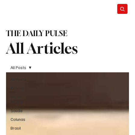
THE DAILY PULSE
All Articles
All Posts
All Posts
Política
Rio de
Janeiro
Saúde
Colunas
Brasil