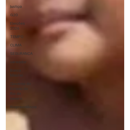
Justiça
G20
Eleições
2026
TEMPO
CLIMA
SEGURANÇA
vereador
Banco
Master
Governo do
Estado do
Rio de
Janeiro
Rioprevidência