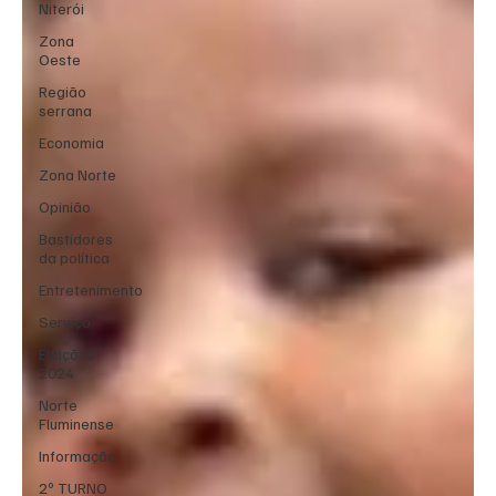
Niterói
Zona
Oeste
Região
serrana
Economia
Zona Norte
Opinião
Bastidores
da política
Entretenimento
Serviço
Eleições
2024
Norte
Fluminense
Informação
2º TURNO