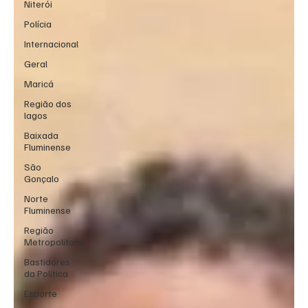
Niterói
Polícia
Internacional
Geral
Maricá
Região dos
lagos
Baixada
Fluminense
São
Gonçalo
Norte
Fluminense
Região
Metropolitana
Bastidores
da Política
Esporte