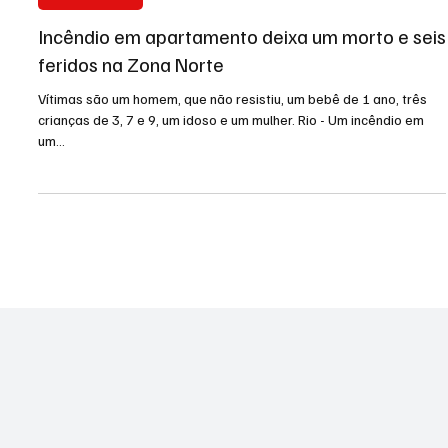
16 de mai. de 2024
2 min de leitura
Rio de Janeiro
Incêndio em apartamento deixa um morto e seis
feridos na Zona Norte
Vítimas são um homem, que não resistiu, um bebê de 1 ano, três
crianças de 3, 7 e 9, um idoso e um mulher. Rio - Um incêndio em
um...