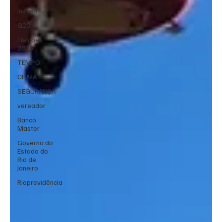
Justiça
G20
Eleições
2026
TEMPO
CLIMA
SEGURANÇA
vereador
Banco
Master
Governo do
Estado do
Rio de
Janeiro
Rioprevidência