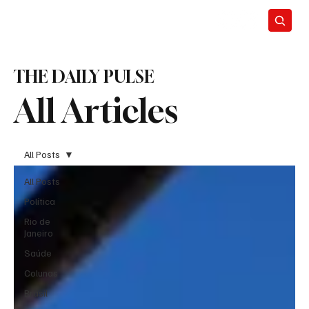
THE DAILY PULSE
All Articles
All Posts
All Posts
Política
Rio de
Janeiro
Saúde
Colunas
Brasil