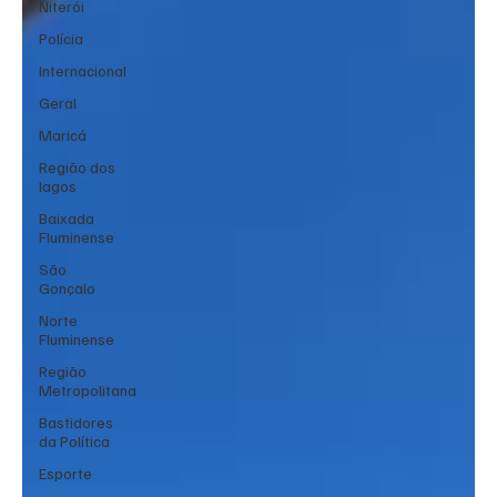
Niterói
Polícia
Internacional
Geral
Maricá
Região dos
lagos
Baixada
Fluminense
São
Gonçalo
Norte
Fluminense
Região
Metropolitana
Bastidores
da Política
Esporte