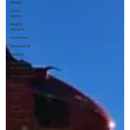
Niterói
Zona
Oeste
Região
serrana
Economia
Zona Norte
Opinião
Bastidores
da política
Entretenimento
Serviço
Eleições
2024
Norte
Fluminense
Informação
2º TURNO