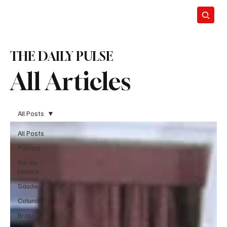
THE DAILY PULSE
All Articles
All Posts
All Posts
Política
Rio de
Janeiro
Saúde
Colunas
Brasil