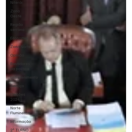
Niterói
Zona
Oeste
Região
serrana
Economia
Zona Norte
Opinião
Bastidores
da política
Entretenimento
Serviço
Eleições
2024
Norte
Fluminense
Informação
2º TURNO