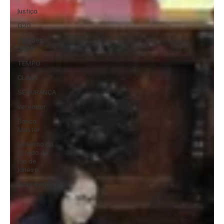
Justiça
G20
Eleições
2026
TEMPO
CLIMA
SEGURANÇA
vereador
Banco
Master
Governo do
Estado do
Rio de
Janeiro
Rioprevidência