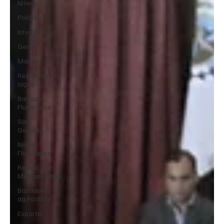
Niterói
Polícia
Internacional
Geral
Maricá
Região dos
lagos
Baixada
Fluminense
São
Gonçalo
Norte
Fluminense
Região
Metropolitana
Bastidores
da Política
Esporte