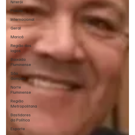
Niterói
Polícia
Internacional
Geral
Maricá
Região dos
lagos
Baixada
Fluminense
São
Gonçalo
Norte
Fluminense
Região
Metropolitana
Bastidores
da Política
Esporte