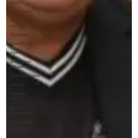
Niterói
Zona Oeste
Região
serrana
Economia
Zona Norte
Opinião
Bastidores
da política
Entretenimento
Serviço
Eleições
2024
Norte
Fluminense
Informação
2º TURNO