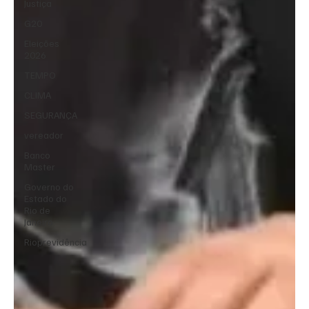
Justiça
G20
Eleições
2026
TEMPO
CLIMA
SEGURANÇA
vereador
Banco
Master
Governo do
Estado do
Rio de
Janeiro
Rioprevidência