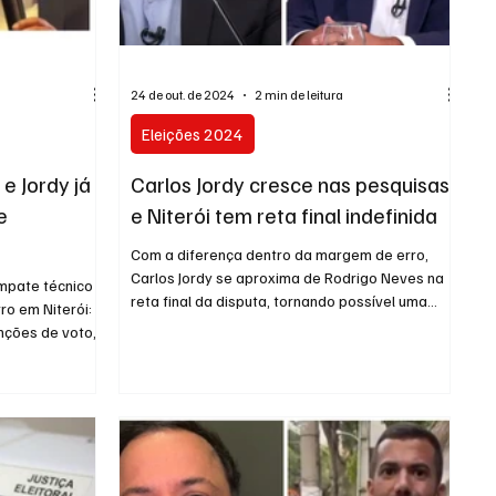
URNO
24 de out. de 2024
2 min de leitura
Eleições 2024
e Jordy já
Carlos Jordy cresce nas pesquisas
e
e Niterói tem reta final indefinida
Com a diferença dentro da margem de erro,
Carlos Jordy se aproxima de Rodrigo Neves na
mpate técnico
reta final da disputa, tornando possível uma...
ro em Niterói:
ções de voto,...