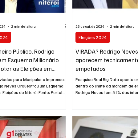
2024
Norte Fluminense
Informação
2º T
2024
2 min de leitura
25 de out. de 2024
2 min de leitura
2024
Eleições 2024
eiro Público, Rodrigo
VIRADA? Rodrigo Neves 
em Esquema Milionário
aparecem tecnicament
otar as Eleições em
empatados
viados para Manipular a Imprensa:
Pesquisa Real Big Data aponta e
go Neves Orquestrou um Esquema
dentro do limite da margem de er
 Eleições de Niterói Fonte: Portal
Rodrigo Neves tem 51% das inten