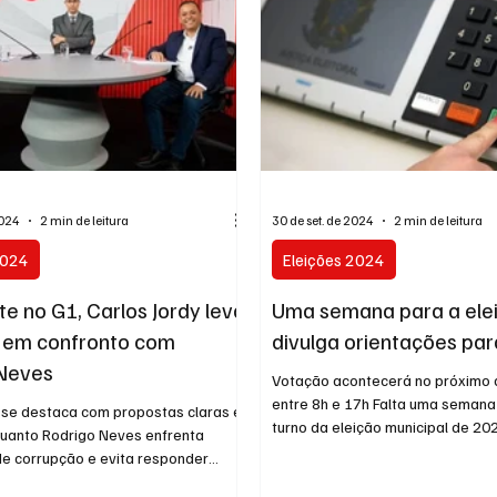
2024
2 min de leitura
30 de set. de 2024
2 min de leitura
2024
Eleições 2024
e no G1, Carlos Jordy leva
Uma semana para a ele
 em confronto com
divulga orientações para
 Neves
Votação acontecerá no próximo 
entre 8h e 17h Falta uma semana
y se destaca com propostas claras e
turno da eleição municipal de 2024
quanto Rodrigo Neves enfrenta
e corrupção e evita responder