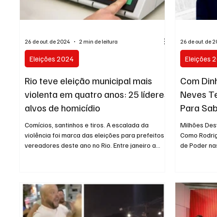
Entretenimento
Serviço
Eleições 
26 de out. de 2024
2 min de leitura
26 de out. de 
Eleições 2024
Eleições 
Rio teve eleição municipal mais
Com Dinh
violenta em quatro anos: 25 líderes
Neves T
alvos de homicídio
Para Sab
Niterói
Comícios, santinhos e tiros. A escalada da
Milhões Des
violência foi marca das eleições para prefeitos e
Como Rodri
vereadores deste ano no Rio. Entre janeiro a...
de Poder nas
da...