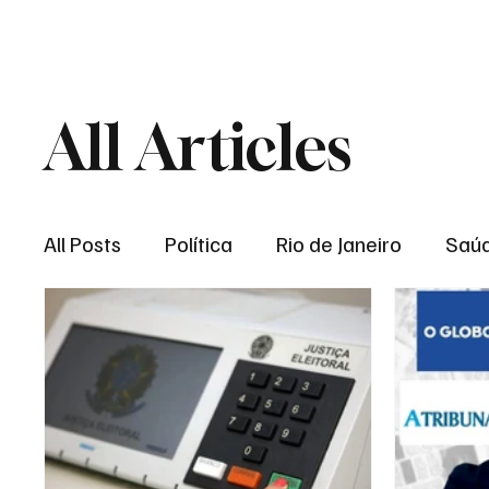
Brasil
Rio de J
All Articles
All Posts
Política
Rio de Janeiro
Saú
Região dos lagos
Baixada Fluminense
Esporte
Niterói
Zona Oeste
Re