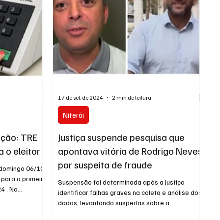
17 de set. de 2024
2 min de leitura
Niterói
ição: TRE
Justiça suspende pesquisa que
 o eleitor
apontava vitória de Rodrigo Neves
por suspeita de fraude
domingo 06/10,
 para o primeiro
Suspensão foi determinada após a Justiça
 . No...
identificar falhas graves na coleta e análise dos
dados, levantando suspeitas sobre a...