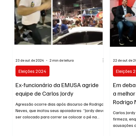
23 de out. de 2024
2 min de leitura
22 de out. de 
Eleições 2024
Eleições 
Ex-funcionário da EMUSA agride
Em debat
equipe de Carlos Jordy
a melhor
Rodrigo
Agressão ocorre dias após discurso de Rodrigo
Neves, que incitou seus apoiadores: “Jordy deve
Carlos Jord
ser colocado para correr se colocar o pé na...
firmeza, en
acusações d
sobre a...