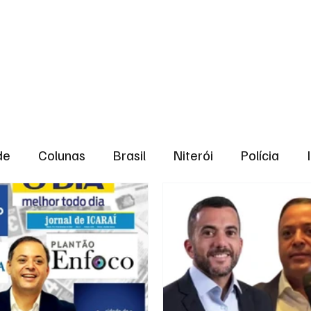
aneiro
Política
Bastidores da Política
de
Colunas
Brasil
Niterói
Polícia
São Gonçalo
Norte Fluminense
Região Me
gião serrana
Economia
Zona Norte
Opin