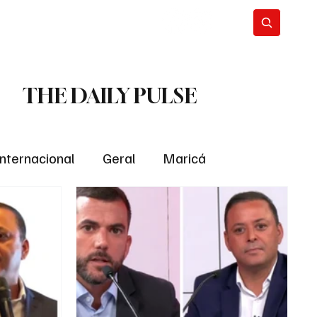
THE DAILY PULSE
Internacional
Geral
Maricá
tropolitana
Bastidores da Política
ião
Bastidores da política