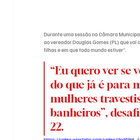
Durante uma sessão na Câmara Municipal de 
ao vereador Douglas Gomes (PL) que vai c
filhas e em que todo mundo estiver”.
“Eu quero ver se 
do que já é para me
mulheres travestis
banheiros”, desafi
22.
https://video.wixstatic.com/video/dcd5