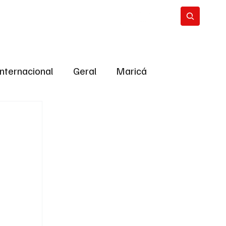
Internacional
Geral
Maricá
tropolitana
Bastidores da Política
ião
Bastidores da política
URNO