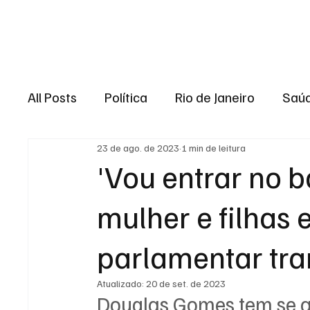
Brasil
Rio de J
All Posts
Política
Rio de Janeiro
Saú
23 de ago. de 2023
1 min de leitura
Região dos lagos
Baixada Fluminense
'Vou entrar no 
mulher e filhas e
Esporte
Niterói
Zona Oeste
Re
parlamentar tra
Entretenimento
Serviço
Eleições 
Atualizado:
20 de set. de 2023
Douglas Gomes tem se a