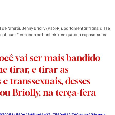
Niterói, Benny Briolly (Psol-RJ), parlamentar trans, disse 
ontinuar “entrando no banheiro em que sua esposa, suas 
você vai ser mais bandido 
 tirar, e tirar as 
 e transsexuais, desses 
ou Briolly, na terça-fera 
9d_49392511589648d8ba66627e7589e81f/360p/mp4/file.mp4