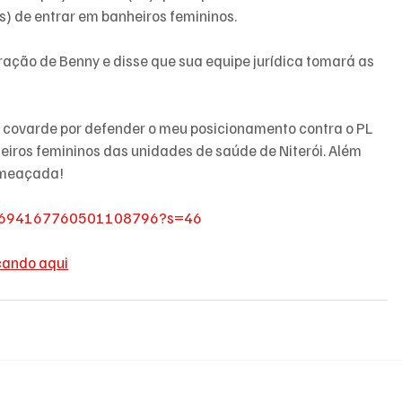
) de entrar em banheiros femininos.
ração de Benny e disse que sua equipe jurídica tomará as 
a covarde por defender o meu posicionamento contra o PL 
eiros femininos das unidades de saúde de Niterói. Além 
 ameaçada!
s/1694167760501108796?s=46
cando aqui