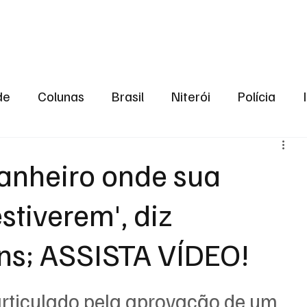
aneiro
Política
Bastidores da Política
de
Colunas
Brasil
Niterói
Polícia
São Gonçalo
Norte Fluminense
Região Me
banheiro onde sua
stiverem', diz
gião serrana
Economia
Zona Norte
Opin
ns; ASSISTA VÍDEO!
2024
Norte Fluminense
Informação
2º T
rticulado pela aprovação de um 