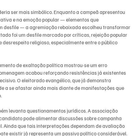
deria ser mais simbólico. Enquanto a campeã apresentou 
rativa e na emoção popular — elementos que 
m desfile — a agremiação rebaixada escolheu transformar 
ado foi um desfile marcado por críticas, rejeição popular 
desrespeito religioso, especialmente entre o público 
umento de exaltação política mostrou-se um erro 
 homenagem acabou reforçando resistências já existentes 
cisivo. O eleitorado evangélico, que já demonstra 
e a se afastar ainda mais diante de manifestações que 
.
mbém levanta questionamentos jurídicos. A associação 
ré-candidato pode alimentar discussões sobre campanha 
al. Ainda que tais interpretações dependam de avaliação 
bate existir já representa um passivo político considerável.