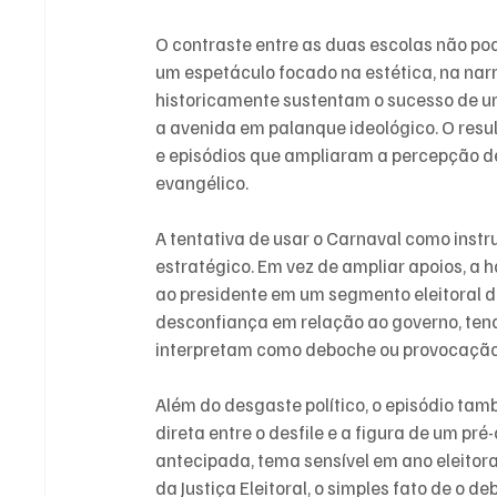
O contraste entre as duas escolas não po
um espetáculo focado na estética, na nar
historicamente sustentam o sucesso de u
a avenida em palanque ideológico. O result
e episódios que ampliaram a percepção de 
evangélico.
A tentativa de usar o Carnaval como instr
estratégico. Em vez de ampliar apoios, a
ao presidente em um segmento eleitoral de
desconfiança em relação ao governo, tend
interpretam como deboche ou provocação
Além do desgaste político, o episódio ta
direta entre o desfile e a figura de um p
antecipada, tema sensível em ano eleitor
da Justiça Eleitoral, o simples fato de o de