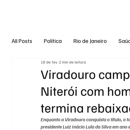
Brasil
Rio de J
All Posts
Política
Rio de Janeiro
Saú
18 de fev.
2 min de leitura
Região dos lagos
Baixada Fluminense
Viradouro camp
Niterói com ho
Esporte
Niterói
Zona Oeste
Re
termina rebaix
Entretenimento
Serviço
Eleições 
Enquanto a Viradouro conquista o título, o 
presidente Luiz Inácio Lula da Silva em ano e