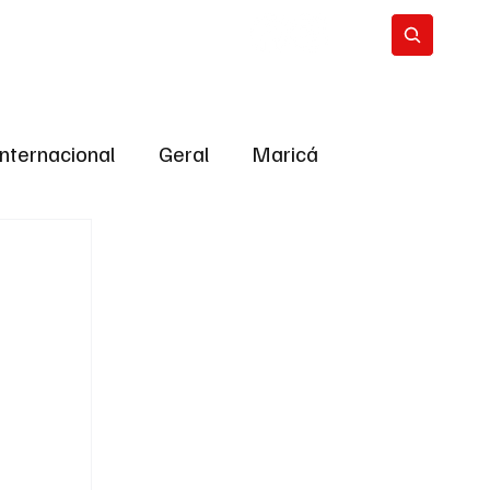
Internacional
Geral
Maricá
tropolitana
Bastidores da Política
ião
Bastidores da política
URNO