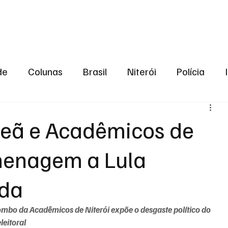
aneiro
Política
Bastidores da Política
de
Colunas
Brasil
Niterói
Polícia
São Gonçalo
Norte Fluminense
Região Me
eã e Acadêmicos de
menagem a Lula
gião serrana
Economia
Zona Norte
Opin
ada
2024
Norte Fluminense
Informação
2º T
tombo da Acadêmicos de Niterói expõe o desgaste político do 
leitoral