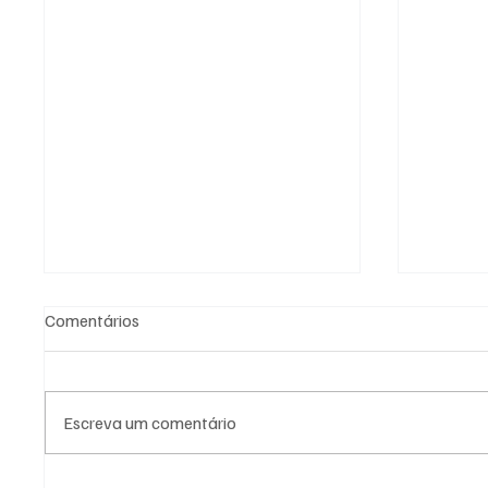
Comentários
Escreva um comentário
PL Niterói estrutura projeto
Canella