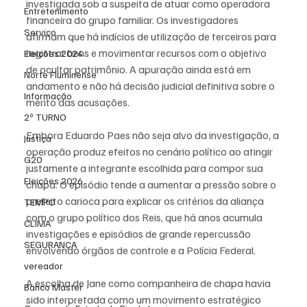
investigada sob a suspeita de atuar como operadora 
Entretenimento
financeira do grupo familiar. Os investigadores 
Serviço
afirmam que há indícios de utilização de terceiros para 
registrar bens e movimentar recursos com o objetivo 
Eleições 2024
de ocultar patrimônio. A apuração ainda está em 
Norte Fluminense
andamento e não há decisão judicial definitiva sobre o 
Informação
mérito das acusações.
2º TURNO
Embora Eduardo Paes não seja alvo da investigação, a 
Justiça
operação produz efeitos no cenário político ao atingir 
G20
justamente a integrante escolhida para compor sua 
Eleições 2026
chapa. O episódio tende a aumentar a pressão sobre o 
prefeito carioca para explicar os critérios da aliança 
TEMPO
com o grupo político dos Reis, que há anos acumula 
CLIMA
investigações e episódios de grande repercussão 
SEGURANÇA
envolvendo órgãos de controle e a Polícia Federal.
vereador
A escolha de Jane como companheira de chapa havia 
Banco Master
sido interpretada como um movimento estratégico 