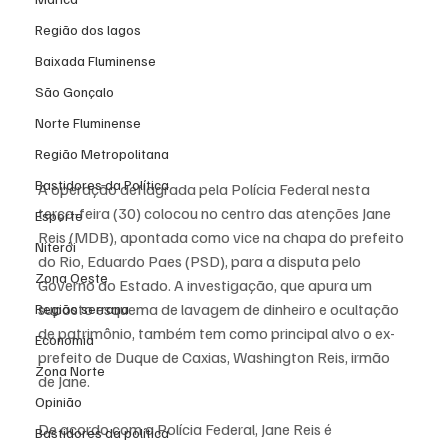
Região dos lagos
Baixada Fluminense
São Gonçalo
Norte Fluminense
Região Metropolitana
Bastidores da Política
A operação deflagrada pela Polícia Federal nesta 
terça-feira (30) colocou no centro das atenções Jane 
Esporte
Reis (MDB), apontada como vice na chapa do prefeito 
Niterói
do Rio, Eduardo Paes (PSD), para a disputa pelo 
Zona Oeste
Governo do Estado. A investigação, que apura um 
suposto esquema de lavagem de dinheiro e ocultação 
Região serrana
de patrimônio, também tem como principal alvo o ex-
Economia
prefeito de Duque de Caxias, Washington Reis, irmão 
Zona Norte
de Jane.
Opinião
De acordo com a Polícia Federal, Jane Reis é 
Bastidores da política