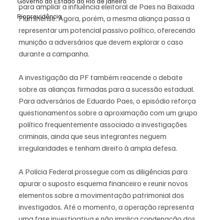
Governo do Estado do Rio de Janeiro
para ampliar a influência eleitoral de Paes na Baixada 
Rioprevidência
Fluminense. Agora, porém, a mesma aliança passa a 
representar um potencial passivo político, oferecendo 
munição a adversários que devem explorar o caso 
durante a campanha.
A investigação da PF também reacende o debate 
sobre as alianças firmadas para a sucessão estadual. 
Para adversários de Eduardo Paes, o episódio reforça 
questionamentos sobre a aproximação com um grupo 
político frequentemente associado a investigações 
criminais, ainda que seus integrantes neguem 
irregularidades e tenham direito à ampla defesa.
A Polícia Federal prossegue com as diligências para 
apurar o suposto esquema financeiro e reunir novos 
elementos sobre a movimentação patrimonial dos 
investigados. Até o momento, a operação representa 
uma fase investigativa e não implica condenação dos 