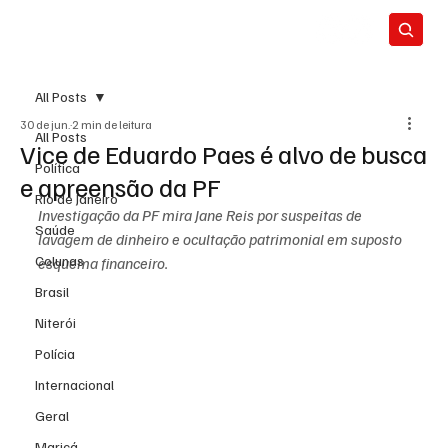
All Posts
30 de jun.
2 min de leitura
All Posts
Vice de Eduardo Paes é alvo de busca
Política
e apreensão da PF
Rio de Janeiro
Investigação da PF mira Jane Reis por suspeitas de 
Saúde
lavagem de dinheiro e ocultação patrimonial em suposto 
Colunas
esquema financeiro.
Brasil
Niterói
Polícia
Internacional
Geral
Maricá