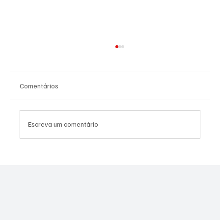
Comentários
Escreva um comentário
Moraes derruba todas as restrições contra
Canella após comprovação de que fuzil era
legal