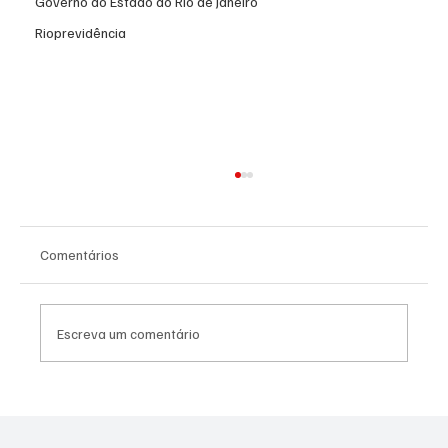
Governo do Estado do Rio de Janeiro
Rioprevidência
Comentários
Escreva um comentário
Crise nas universidades federais: UFRJ, UFF,
Unirio e UFRRJ estão em greve