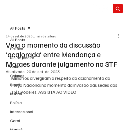
All Posts
14 de set. de 2023
1 min de leitura
All Posts
Veja o momento da discussão
Política
'acalorada' entre Mendonça e
Rio de Janeiro
Moraes durante julgamento no STF
Saúde
Atualizado:
20 de set. de 2023
Colunas
Ministros divergiram a respeito do acionamento da 
Brasil
Força Nacional no momento da invasão das sedes dos 
Três Poderes. ASSISTA AO VÍDEO
Niterói
Polícia
Internacional
Geral
Maricá