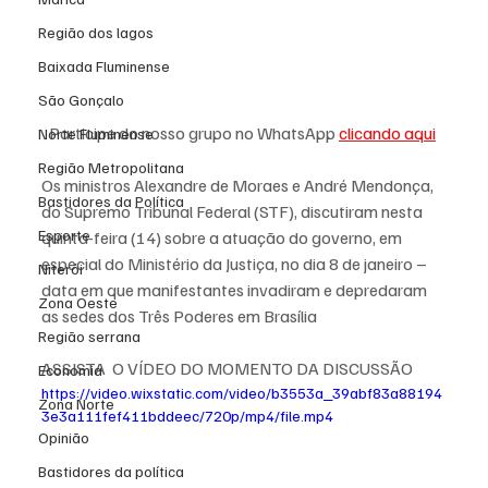
Região dos lagos
Baixada Fluminense
São Gonçalo
Participe do nosso grupo no WhatsApp 
clicando aqui
Norte Fluminense
Região Metropolitana
Os ministros Alexandre de Moraes e André Mendonça, 
Bastidores da Política
do Supremo Tribunal Federal (STF), discutiram nesta 
Esporte
quinta-feira (14) sobre a atuação do governo, em 
especial do Ministério da Justiça, no dia 8 de janeiro – 
Niterói
data em que manifestantes invadiram e depredaram 
Zona Oeste
as sedes dos Três Poderes em Brasília
Região serrana
ASSISTA  O VÍDEO DO MOMENTO DA DISCUSSÃO
Economia
https://video.wixstatic.com/video/b3553a_39abf83a88194
Zona Norte
3e3a111fef411bddeec/720p/mp4/file.mp4
Opinião
Bastidores da política