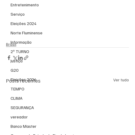
Entretenimento
Serviço
Eleições 2024
Norte Fluminense
Informação
Brasil
2º TURNO
Justiça
G20
Eleições 2026
Posts recentes
Ver tudo
TEMPO
CLIMA
SEGURANÇA
vereador
Banco Master