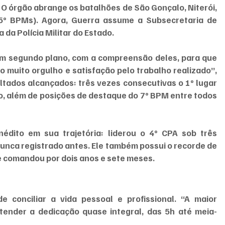
O órgão abrange os batalhões de São Gonçalo, Niterói, 
 35º BPMs). Agora, Guerra assume a Subsecretaria de 
da Polícia Militar do Estado.
em segundo plano, com a compreensão deles, para que 
 muito orgulho e satisfação pelo trabalho realizado”, 
ltados alcançados: três vezes consecutivas o 1º lugar 
, além de posições de destaque do 7º BPM entre todos 
édito em sua trajetória: liderou o 4º CPA sob três 
unca registrado antes. Ele também possui o recorde de 
e comandou por dois anos e sete meses.
 conciliar a vida pessoal e profissional. “A maior 
ntender a dedicação quase integral, das 5h até meia-