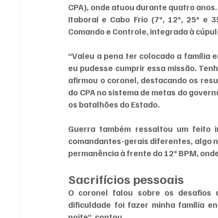
CPA), onde atuou durante quatro anos. 
Itaboraí e Cabo Frio (7º, 12º, 25º e
Comando e Controle, integrada à cúpula 
“Valeu a pena ter colocado a família 
eu pudesse cumprir essa missão. Tenho
afirmou o coronel, destacando os resu
do CPA no sistema de metas do governo
os batalhões do Estado.
Guerra também ressaltou um feito in
comandantes-gerais diferentes, algo n
permanência à frente do 12º BPM, ond
Sacrifícios pessoais
O coronel falou sobre os desafios de
dificuldade foi fazer minha família e
noite”, contou.