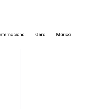
Internacional
Geral
Maricá
tropolitana
Bastidores da Política
ião
Bastidores da política
URNO