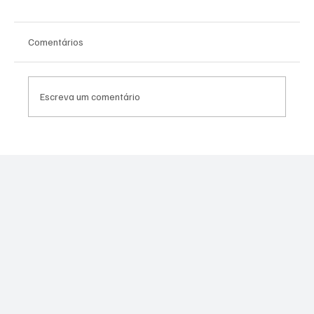
Comentários
Escreva um comentário
PL Niterói estrutura projeto eleitoral e
aposta em lideranças para ampliar
representação no Rio de Janeiro