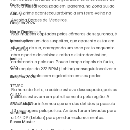
Entretenimento
Polícia Militar localizada em Ipanema, na Zona Sul do 
Rio. O crime aconteceu próximo a um ferro-velho na 
Serviço
Avenida Borges de Medeiros.
Eleições 2024
Norte Fluminense
Nas imagens captadas pelas câmeras de segurança, é 
possível ver um dos suspeitos, que aparenta estar em 
Informação
situação de rua, carregando um saco preto enquanto 
2º TURNO
abre a porta da cabine e retira o eletrodoméstico, 
Justiça
arrastando-o pela rua. Pouco tempo depois do furto, 
G20
uma equipe do 23º BPM (Leblon) conseguiu localizar e 
prender a dupla com a geladeira em seu poder.
Eleições 2026
TEMPO
Na hora do furto, a cabine estava desocupada, pois os 
CLIMA
policiais estavam em patrulhamento pela região. A 
Polícia Militar informou que um dos detidos já possuía 
SEGURANÇA
13 passagens pela polícia. Ambos foram levados para 
vereador
a 14ª DP (Leblon) para prestar esclarecimentos.
Banco Master