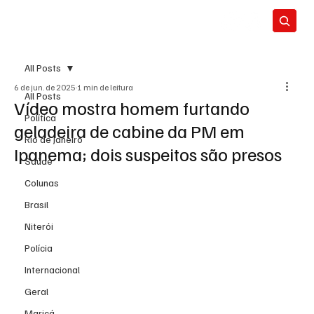
All Posts
6 de jun. de 2025
1 min de leitura
All Posts
Vídeo mostra homem furtando
Política
geladeira de cabine da PM em
Rio de Janeiro
Ipanema; dois suspeitos são presos
Saúde
Colunas
Brasil
Niterói
Polícia
Internacional
Geral
Maricá