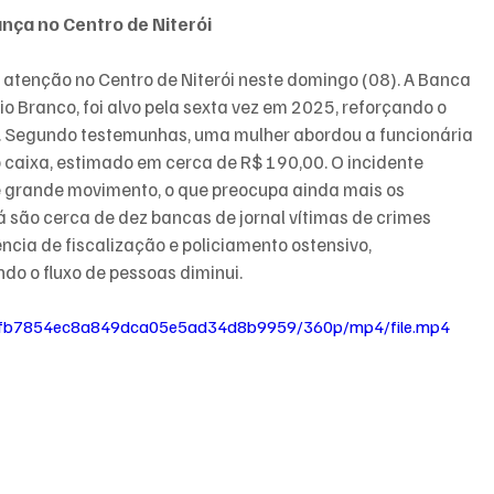
nça no Centro de Niterói
tenção no Centro de Niterói neste domingo (08). A Banca 
o Branco, foi alvo pela sexta vez em 2025, reforçando o 
o. Segundo testemunhas, uma mulher abordou a funcionária 
 caixa, estimado em cerca de R$ 190,00. O incidente 
e grande movimento, o que preocupa ainda mais os 
á são cerca de dez bancas de jornal vítimas de crimes 
ncia de fiscalização e policiamento ostensivo, 
do o fluxo de pessoas diminui.
5_6fb7854ec8a849dca05e5ad34d8b9959/360p/mp4/file.mp4