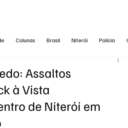
aneiro
Política
Bastidores da Política
de
Colunas
Brasil
Niterói
Polícia
São Gonçalo
Norte Fluminense
Região Me
edo: Assaltos
ck à Vista
gião serrana
Economia
Zona Norte
Opin
ntro de Niterói em
2024
Norte Fluminense
Informação
2º T
o