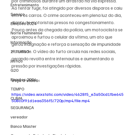
por criminosos durante um arrastão na via expressa. 
Entretenimento
Ao tentar fugir, foi atingido por diversos disparos e caiu 
Serviço
entre os carros. O crime aconteceu em plena luz do dia, 
diante de motoristas presos no congestionamento.
Eleições 2024
Pouco antes da chegada da polícia, um motociclista se 
Norte Fluminense
aproximou e furtou o celular da vítima, um ato que 
Informação
gerou indignação e reforça a sensação de impunidade 
na cidade. O vídeo do furto circula nas redes sociais, 
2º TURNO
gerando revolta entre internautas e aumentando a 
Justiça
pressão por investigações rápidas.
G20
Eleições 2026
Veja o vídeo:
TEMPO
https://video.wixstatic.com/video/4628f5_e3a50cd1fbe645
CLIMA
508c0f91d1eaa356f5/720p/mp4/file.mp4
SEGURANÇA
vereador
Banco Master