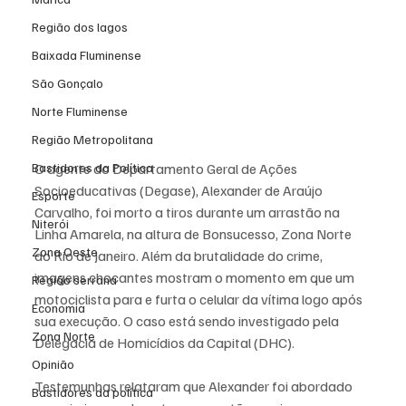
Região dos lagos
Baixada Fluminense
São Gonçalo
Norte Fluminense
Região Metropolitana
O agente do Departamento Geral de Ações 
Bastidores da Política
Socioeducativas (Degase), Alexander de Araújo 
Esporte
Carvalho, foi morto a tiros durante um arrastão na 
Niterói
Linha Amarela, na altura de Bonsucesso, Zona Norte 
Zona Oeste
do Rio de Janeiro. Além da brutalidade do crime, 
imagens chocantes mostram o momento em que um 
Região serrana
motociclista para e furta o celular da vítima logo após 
Economia
sua execução. O caso está sendo investigado pela 
Zona Norte
Delegacia de Homicídios da Capital (DHC).
Opinião
Testemunhas relataram que Alexander foi abordado 
Bastidores da política