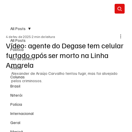
All Posts
4 de fev. de 2025
2 min de leitura
All Posts
Vídeo: agente do Degase tem celular
Política
furtado após ser morto na Linha
Rio de Janeiro
Amarela
Saúde
Alexander de Araújo Carvalho tentou fugir, mas foi alvejado 
Colunas
pelos criminosos.
Brasil
Niterói
Polícia
Internacional
Geral
Maricá