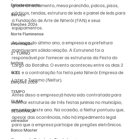
grade de isolamento, mesa pranchão, palcos, pisos, 
Entretenimento
pórticos, tendas, estrutura de leds e painel de leds para 
Serviço
a Fundação de Arte de Niterói (FAN) e seus 
Eleições 2024
equipamentos.
Norte Fluminense
Ao longo do último ano, a empresa e a prefeitura 
Informação
mantiveram sólida relação. A Estrutend foi a 
2º TURNO
responsável por fornecer as estruturas da 
Festa do 
Justiça
Largo da Batalha
. O evento aconteceu entre os dias 2 
e 11 e a contratação foi feita pela Niterói Empresa de 
G20
Lazer e Turismo (Neltur).
Eleições 2026
TEMPO
Antes disso a empresa já havia sido contratada para 
CLIMA
montar estruturas de 
três festas juninas no município
, 
em junho deste ano. Na ocasião, a Neltur pontuou que, 
SEGURANÇA
apesar das ocorrências, não há impedimento legal 
vereador
para que a empresa participe de pregões eletrônicos.
Banco Master