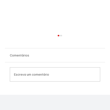
Comentários
Escreva um comentário
PL Niterói estrutura projeto eleitoral e
aposta em lideranças para ampliar
representação no Rio de Janeiro