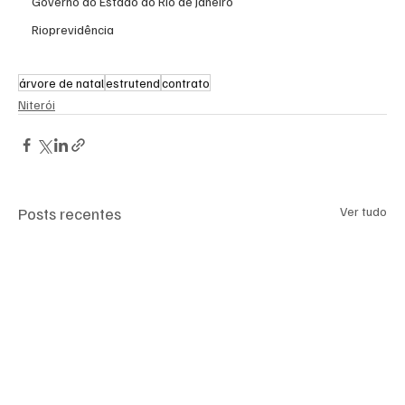
Governo do Estado do Rio de Janeiro
Rioprevidência
árvore de natal
estrutend
contrato
Niterói
Posts recentes
Ver tudo