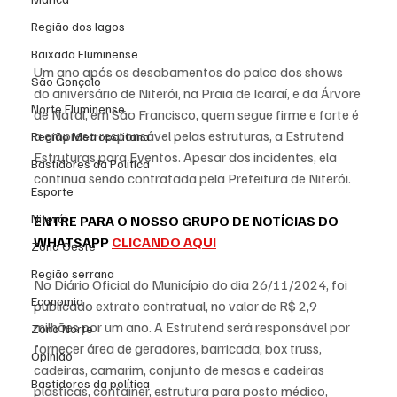
Região dos lagos
Baixada Fluminense
Um ano após os desabamentos do palco dos shows 
São Gonçalo
do aniversário de Niterói, na Praia de Icaraí, e da Árvore 
Norte Fluminense
de Natal, em São Francisco, quem segue firme e forte é 
a empresa responsável pelas estruturas, a Estrutend 
Região Metropolitana
Estruturas para Eventos. Apesar dos incidentes, ela 
Bastidores da Política
continua sendo contratada pela Prefeitura de Niterói.
Esporte
Niterói
ENTRE PARA O NOSSO GRUPO DE NOTÍCIAS DO 
WHATSAPP 
CLICANDO AQUI
Zona Oeste
Região serrana
No Diário Oficial do Município do dia 26/11/2024, foi 
Economia
publicado extrato contratual, no valor de R$ 2,9 
milhões por um ano. A Estrutend será responsável por 
Zona Norte
fornecer área de geradores, barricada, box truss, 
Opinião
cadeiras, camarim, conjunto de mesas e cadeiras 
Bastidores da política
plásticas, container, estrutura para posto médico, 