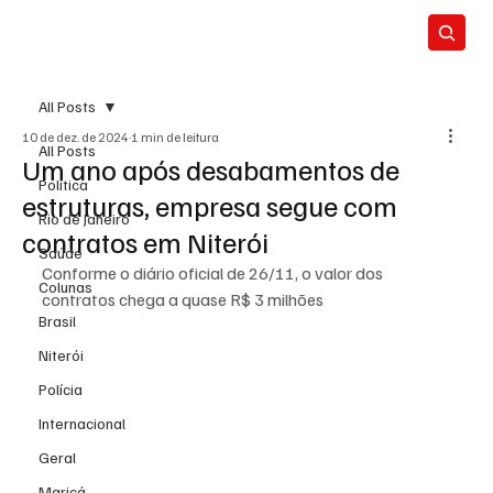
All Posts
10 de dez. de 2024
1 min de leitura
All Posts
Um ano após desabamentos de
Política
estruturas, empresa segue com
Rio de Janeiro
contratos em Niterói
Saúde
Conforme o diário oficial de 26/11, o valor dos 
Colunas
contratos chega a quase R$ 3 milhões
Brasil
Niterói
Polícia
Internacional
Geral
Maricá