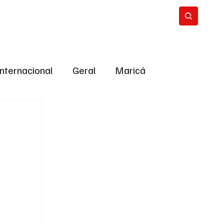
Internacional
Geral
Maricá
tropolitana
Bastidores da Política
ião
Bastidores da política
URNO