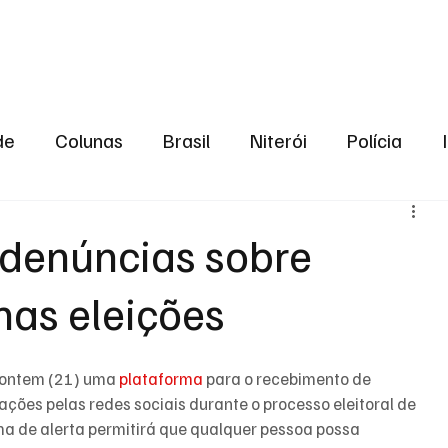
aneiro
Política
Bastidores da Política
de
Colunas
Brasil
Niterói
Polícia
São Gonçalo
Norte Fluminense
Região Me
 denúncias sobre
as eleições
gião serrana
Economia
Zona Norte
Opin
2024
Norte Fluminense
Informação
2º T
u ontem (21) uma 
plataforma
 para o recebimento de 
ões pelas redes sociais durante o processo eleitoral de 
ema de alerta permitirá que qualquer pessoa possa 