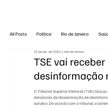
Brasil
Rio de J
All Posts
Política
Rio de Janeiro
Saú
22 de jun. de 2022
1 min de leitura
Região dos lagos
Baixada Fluminense
TSE vai receber
desinformação n
Esporte
Niterói
Zona Oeste
Re
Entretenimento
Serviço
Eleições 
O Tribunal Superior Eleitoral (TSE) lanço
denúncias de disseminação de desinformaç
outubro. De acordo com o tribunal, o sist