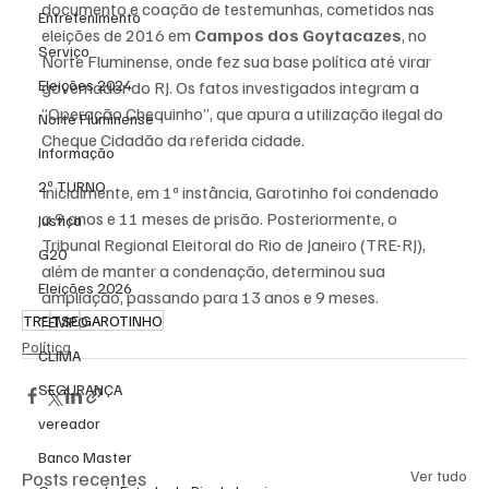
documento e coação de testemunhas, cometidos nas 
Entretenimento
eleições de 2016 em 
Campos dos Goytacazes
, no 
Serviço
Norte Fluminense, onde fez sua base política até virar 
Eleições 2024
governador do RJ. Os fatos investigados integram a 
”Operação Chequinho”, que apura a utilização ilegal do 
Norte Fluminense
Cheque Cidadão da referida cidade.
Informação
2º TURNO
Inicialmente, em 1ª instância, Garotinho foi condenado 
a 9 anos e 11 meses de prisão. Posteriormente, o 
Justiça
Tribunal Regional Eleitoral do Rio de Janeiro (TRE-RJ), 
G20
além de manter a condenação, determinou sua 
Eleições 2026
ampliação, passando para 13 anos e 9 meses.
TRE
TSE
GAROTINHO
TEMPO
Política
CLIMA
SEGURANÇA
vereador
Banco Master
Posts recentes
Ver tudo