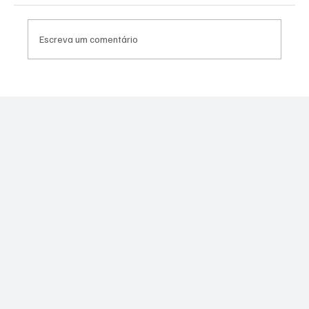
Escreva um comentário
Moraes derruba todas as restrições contra
Canella após comprovação de que fuzil era
legal