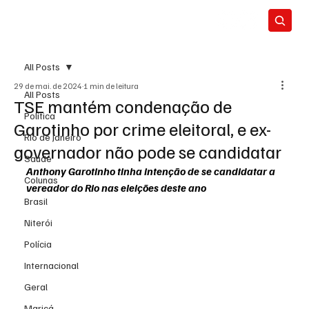
All Posts
29 de mai. de 2024
1 min de leitura
All Posts
TSE mantém condenação de
Política
Garotinho por crime eleitoral, e ex-
Rio de Janeiro
governador não pode se candidatar
Saúde
Anthony Garotinho tinha intenção de se candidatar a 
Colunas
vereador do Rio nas eleições deste ano
Brasil
Niterói
Polícia
Internacional
Geral
Maricá