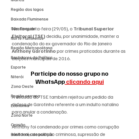
Região dos lagos
Baixada Fluminense
Nesta quarta-feira (29/05), o 
Tribunal Superior 
São Gonçalo
Eleitoral (TSE)
 decidiu, por unanimidade, manter a 
Norte Fluminense
condenação do ex-governador do Rio de Janeiro 
Região Metropolitana
Anthony Garotinho
 por crimes praticados durante as 
Bastidores da Política
eleições municipais de 2016.
Esporte
 Participe do nosso grupo no 
Niterói
WhatsApp
 clicando aqui
Zona Oeste
Região serrana
A decisão do TSE também rejeitou um pedido da 
defesa de Garotinho referente a um indulto natalino 
Economia
para anular a condenação.
Zona Norte
Opinião
Anthony foi condenado por crimes como corrupção 
eleitoral, associação criminosa, supressão de 
Bastidores da política