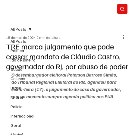
All Posts
15 de mai. de 2024
2 min de leitura
All Posts
TRE marca julgamento que pode
Política
cassar mandato de Cláudio Castro,
Rio de Janeiro
governador do RJ, por abuso de poder
Saúde
O desembargador eleitoral Peterson Barroso Simão, 
Colunas
do Tribunal Regional Eleitoral do Rio, agendou para 
Brasil
sexta-feira (17), o julgamento do caso do governador, 
que no momento cumpre agenda política nos EUA
Niterói
Polícia
Internacional
Geral
Maricá