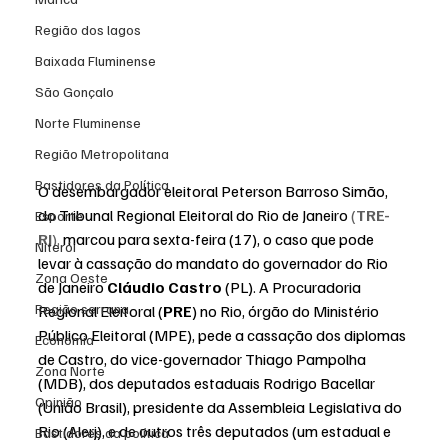
Região dos lagos
Baixada Fluminense
São Gonçalo
Norte Fluminense
Região Metropolitana
Bastidores da Política
O desembargador eleitoral Peterson Barroso Simão, 
do Tribunal Regional Eleitoral do Rio de Janeiro
(
TRE-
Esporte
RJ
)
, 
marcou para sexta-feira (17), o caso que pode 
Niterói
levar à cassação do mandato do governador do Rio 
Zona Oeste
de Janeiro 
Cláudio Castro
 (PL). A Procuradoria 
Região serrana
Regional Eleitoral (
PRE
) no Rio, órgão do Ministério 
Público Eleitoral (MPE), pede a cassação dos diplomas 
Economia
de Castro, do vice-governador Thiago Pampolha 
Zona Norte
(MDB), dos deputados estaduais Rodrigo Bacellar 
Opinião
(União Brasil), presidente da Assembleia Legislativa do 
Rio (Alerj), e de outros três deputados (um estadual e 
Bastidores da política