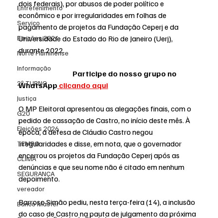
dois federais), por abusos de poder político e 
Entretenimento
econômico e por irregularidades em folhas de 
Serviço
pagamento de projetos da Fundação Ceperj e da 
Eleições 2024
Universidade do Estado do Rio de Janeiro (Uerj), 
durante 2022.
Norte Fluminense
Informação
                                     Participe do nosso grupo no 
2º TURNO
WhatsApp
 clicando aqui
Justiça
O MP Eleitoral apresentou as alegações finais, com o 
G20
pedido de cassação de Castro, no início deste mês. À 
Eleições 2026
época, a defesa de Cláudio Castro negou 
irregularidades e disse, em nota, que o governador 
TEMPO
encerrou os projetos da Fundação Ceperj após as 
CLIMA
denúncias e que seu nome não é citado em nenhum 
SEGURANÇA
depoimento.
vereador
Barroso Simão pediu, nesta terça-feira (14), a inclusão 
Banco Master
do caso de Castro na pauta de julgamento da próxima 