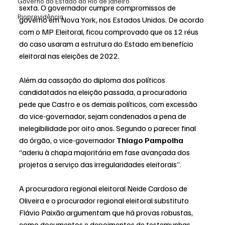
Governo do Estado do Rio de Janeiro
sexta. O governador cumpre compromissos de 
Rioprevidência
governo em Nova York, nos Estados Unidos. De acordo 
com o MP Eleitoral, ficou comprovado que os 12 réus 
do caso usaram a estrutura do Estado em benefício 
eleitoral nas eleições de 2022.
Além da cassação do diploma dos políticos 
candidatados na eleição passada, a procuradoria 
pede que Castro e os demais políticos, com excessão 
do vice-governador, sejam condenados a pena de 
inelegibilidade por oito anos. Segundo o parecer final 
do órgão, o vice-governador 
Thiago Pampolha
“aderiu à chapa majoritária em fase avançada dos 
projetos a serviço das irregularidades eleitorais”.
A procuradora regional eleitoral Neide Cardoso de 
Oliveira e o procurador regional eleitoral substituto 
Flávio Paixão argumentam que há provas robustas, 
como documentos e depoimentos de testemunhas, 